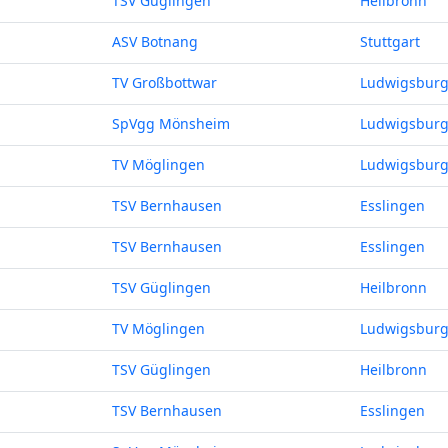
TSV Güglingen
Heilbronn
ASV Botnang
Stuttgart
TV Großbottwar
Ludwigsbur
SpVgg Mönsheim
Ludwigsbur
TV Möglingen
Ludwigsbur
TSV Bernhausen
Esslingen
TSV Bernhausen
Esslingen
TSV Güglingen
Heilbronn
TV Möglingen
Ludwigsbur
TSV Güglingen
Heilbronn
TSV Bernhausen
Esslingen