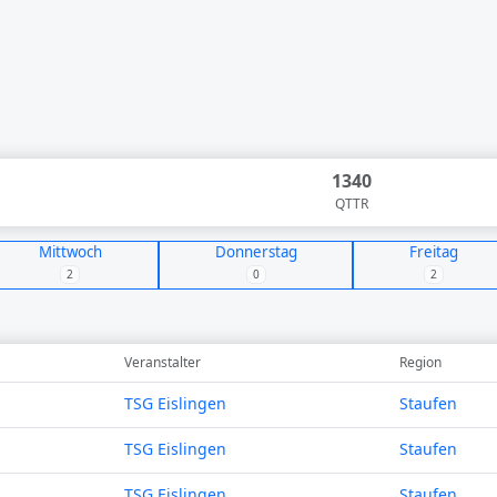
1340
QTTR
Mittwoch
Donnerstag
Freitag
2
0
2
Veranstalter
Region
TSG Eislingen
Staufen
TSG Eislingen
Staufen
TSG Eislingen
Staufen