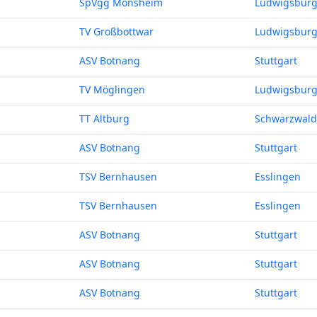
SpVgg Mönsheim
Ludwigsbur
TV Großbottwar
Ludwigsbur
ASV Botnang
Stuttgart
TV Möglingen
Ludwigsbur
TT Altburg
Schwarzwald
ASV Botnang
Stuttgart
TSV Bernhausen
Esslingen
TSV Bernhausen
Esslingen
ASV Botnang
Stuttgart
ASV Botnang
Stuttgart
ASV Botnang
Stuttgart