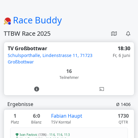
Race Buddy
TTBW Race 2025
TV Großbottwar
18:30
Schulsporthalle, Lindenstrasse 11, 71723
Fr, 6 Juni
Großbottwar
16
Teilnehmer
Ergebnisse
Ø 1406
1
6:0
Fabian Haupt
1730
Platz
Bilanz
TSV Korntal
QTTR
Ivan Pavlovic
(1396)
-
11:6
,
11:6
,
11:3