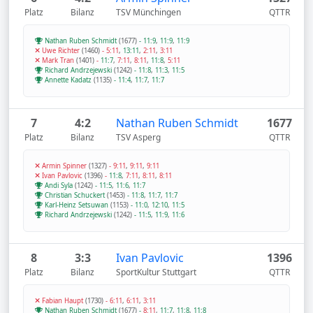
Platz
Bilanz
TSV Münchingen
QTTR
Nathan Ruben Schmidt
(1677)
-
11:9
,
11:9
,
11:9
Uwe Richter
(1460)
-
5:11
,
13:11
,
2:11
,
3:11
Mark Tran
(1401)
-
11:7
,
7:11
,
8:11
,
11:8
,
5:11
Richard Andrzejewski
(1242)
-
11:8
,
11:3
,
11:5
Annette Kadatz
(1135)
-
11:4
,
11:7
,
11:7
7
4:2
Nathan Ruben Schmidt
1677
Platz
Bilanz
TSV Asperg
QTTR
Armin Spinner
(1327)
-
9:11
,
9:11
,
9:11
Ivan Pavlovic
(1396)
-
11:8
,
7:11
,
8:11
,
8:11
Andi Syla
(1242)
-
11:5
,
11:6
,
11:7
Christian Schuckert
(1453)
-
11:8
,
11:7
,
11:7
Karl-Heinz Setsuwan
(1153)
-
11:0
,
12:10
,
11:5
Richard Andrzejewski
(1242)
-
11:5
,
11:9
,
11:6
8
3:3
Ivan Pavlovic
1396
Platz
Bilanz
SportKultur Stuttgart
QTTR
Fabian Haupt
(1730)
-
6:11
,
6:11
,
3:11
Nathan Ruben Schmidt
(1677)
-
8:11
,
11:7
,
11:8
,
11:8