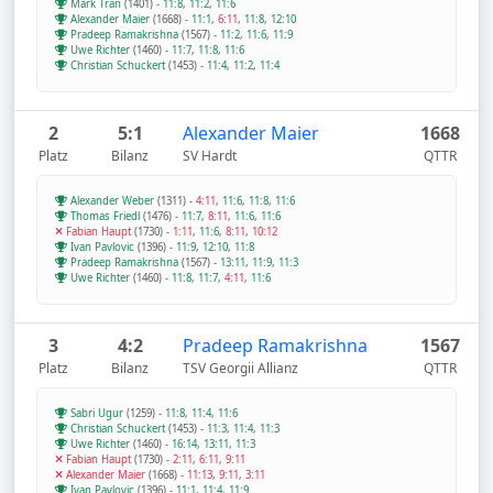
Mark Tran
(1401)
-
11:8
,
11:2
,
11:6
Alexander Maier
(1668)
-
11:1
,
6:11
,
11:8
,
12:10
Pradeep Ramakrishna
(1567)
-
11:2
,
11:6
,
11:9
Uwe Richter
(1460)
-
11:7
,
11:8
,
11:6
Christian Schuckert
(1453)
-
11:4
,
11:2
,
11:4
2
5:1
Alexander Maier
1668
Platz
Bilanz
SV Hardt
QTTR
Alexander Weber
(1311)
-
4:11
,
11:6
,
11:8
,
11:6
Thomas Friedl
(1476)
-
11:7
,
8:11
,
11:6
,
11:6
Fabian Haupt
(1730)
-
1:11
,
11:6
,
8:11
,
10:12
Ivan Pavlovic
(1396)
-
11:9
,
12:10
,
11:8
Pradeep Ramakrishna
(1567)
-
13:11
,
11:9
,
11:3
Uwe Richter
(1460)
-
11:8
,
11:7
,
4:11
,
11:6
3
4:2
Pradeep Ramakrishna
1567
Platz
Bilanz
TSV Georgii Allianz
QTTR
Sabri Ugur
(1259)
-
11:8
,
11:4
,
11:6
Christian Schuckert
(1453)
-
11:3
,
11:4
,
11:3
Uwe Richter
(1460)
-
16:14
,
13:11
,
11:3
Fabian Haupt
(1730)
-
2:11
,
6:11
,
9:11
Alexander Maier
(1668)
-
11:13
,
9:11
,
3:11
Ivan Pavlovic
(1396)
-
11:1
,
11:4
,
11:9