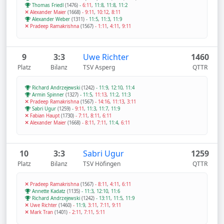
Thomas Friedl
(1476)
-
6:11
,
11:8
,
11:8
,
11:2
Alexander Maier
(1668)
-
9:11
,
10:12
,
8:11
Alexander Weber
(1311)
-
11:5
,
11:3
,
11:9
Pradeep Ramakrishna
(1567)
-
1:11
,
4:11
,
9:11
9
3:3
Uwe Richter
1460
Platz
Bilanz
TSV Asperg
QTTR
Richard Andrzejewski
(1242)
-
11:9
,
12:10
,
11:4
Armin Spinner
(1327)
-
11:5
,
11:13
,
11:2
,
11:3
Pradeep Ramakrishna
(1567)
-
14:16
,
11:13
,
3:11
Sabri Ugur
(1259)
-
9:11
,
11:3
,
11:7
,
11:9
Fabian Haupt
(1730)
-
7:11
,
8:11
,
6:11
Alexander Maier
(1668)
-
8:11
,
7:11
,
11:4
,
6:11
10
3:3
Sabri Ugur
1259
Platz
Bilanz
TSV Höfingen
QTTR
Pradeep Ramakrishna
(1567)
-
8:11
,
4:11
,
6:11
Annette Kadatz
(1135)
-
11:3
,
12:10
,
11:6
Richard Andrzejewski
(1242)
-
13:11
,
11:5
,
11:9
Uwe Richter
(1460)
-
11:9
,
3:11
,
7:11
,
9:11
Mark Tran
(1401)
-
2:11
,
7:11
,
5:11