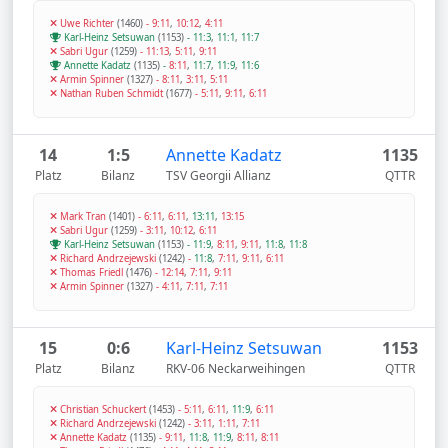
Uwe Richter
(1460)
-
9:11
,
10:12
,
4:11
Karl-Heinz Setsuwan
(1153)
-
11:3
,
11:1
,
11:7
Sabri Ugur
(1259)
-
11:13
,
5:11
,
9:11
Annette Kadatz
(1135)
-
8:11
,
11:7
,
11:9
,
11:6
Armin Spinner
(1327)
-
8:11
,
3:11
,
5:11
Nathan Ruben Schmidt
(1677)
-
5:11
,
9:11
,
6:11
14
1:5
Annette Kadatz
1135
Platz
Bilanz
TSV Georgii Allianz
QTTR
Mark Tran
(1401)
-
6:11
,
6:11
,
13:11
,
13:15
Sabri Ugur
(1259)
-
3:11
,
10:12
,
6:11
Karl-Heinz Setsuwan
(1153)
-
11:9
,
8:11
,
9:11
,
11:8
,
11:8
Richard Andrzejewski
(1242)
-
11:8
,
7:11
,
9:11
,
6:11
Thomas Friedl
(1476)
-
12:14
,
7:11
,
9:11
Armin Spinner
(1327)
-
4:11
,
7:11
,
7:11
15
0:6
Karl-Heinz Setsuwan
1153
Platz
Bilanz
RKV-06 Neckarweihingen
QTTR
Christian Schuckert
(1453)
-
5:11
,
6:11
,
11:9
,
6:11
Richard Andrzejewski
(1242)
-
3:11
,
1:11
,
7:11
Annette Kadatz
(1135)
-
9:11
,
11:8
,
11:9
,
8:11
,
8:11