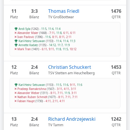
11
3:3
Thomas Friedl
1476
Platz
Bilanz
TV Großbottwar
QTTR
Andi Syla
(1242)
-
11:5
,
11:4
,
11:4
Alexander Maier
(1668)
-
7:11
,
11:8
,
6:11
,
6:11
Ivan Pavlovic
(1396)
-
11:6
,
8:11
,
8:11
,
2:11
Karl-Heinz Setsuwan
(1153)
-
11:4
,
11:4
,
11:3
Annette Kadatz
(1135)
-
14:12
,
11:7
,
11:9
Mark Tran
(1401)
-
6:11
,
9:11
,
11:8
,
11:5
,
10:12
12
2:4
Christian Schuckert
1453
Platz
Bilanz
TSV Stetten am Heuchelberg
QTTR
Karl-Heinz Setsuwan
(1153)
-
11:5
,
11:6
,
9:11
,
11:6
Pradeep Ramakrishna
(1567)
-
3:11
,
4:11
,
3:11
Alexander Weber
(1311)
-
8:11
,
7:11
,
11:9
,
3:11
Nathan Ruben Schmidt
(1677)
-
8:11
,
7:11
,
7:11
Fabian Haupt
(1730)
-
4:11
,
2:11
,
4:11
13
2:4
Richard Andrzejewski
1242
Platz
Bilanz
TV Tamm
QTTR