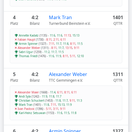
4
4:2
Mark Tran
1401
Platz
Bilanz
Turnerbund Beinstein e.V.
QTTR
Annette Kadatz
(1135)
-
11:6
,
11:6
,
11:13
,
15:13
Fabian Haupt
(1730)
-
8:11
,
2:11
,
6:11
Armin Spinner
(1327)
-
7:11
,
11:7
,
11:8
,
8:11
,
11:5
Alexander Weber
(1311)
-
8:11
,
11:7
,
13:15
,
9:11
Sabri Ugur
(1259)
-
11:2
,
11:7
,
11:5
Thomas Friedl
(1476)
-
11:6
,
11:9
,
8:11
,
5:11
,
12:10
5
4:2
Alexander Weber
1311
Platz
Bilanz
TTC Gemmingen e.V.
QTTR
Alexander Maier
(1668)
-
11:4
,
6:11
,
8:11
,
6:11
Andi Syla
(1242)
-
11:9
,
11:8
,
11:7
Christian Schuckert
(1453)
-
11:8
,
11:7
,
9:11
,
11:3
Mark Tran
(1401)
-
11:8
,
7:11
,
15:13
,
11:9
Ivan Pavlovic
(1396)
-
5:11
,
3:11
,
9:11
Karl-Heinz Setsuwan
(1153)
-
11:6
,
11:5
,
11:8
6
4:2
Armin Spinner
1327