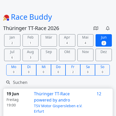
Race Buddy
Thüringer TT-Race 2026
Jan
Feb
Mär
Apr
Mai
Jun
2
1
4
4
2
Jul
Aug
Sep
Okt
Nov
Dez
6
3
Mo
Di
Mi
Do
Fr
Sa
So
0
0
0
0
2
0
0
19 Jun
Thüringer TT-Race
12
Freitag
powered by andro
19:00
TSV Motor Gispersleben e.V.
Erfurt