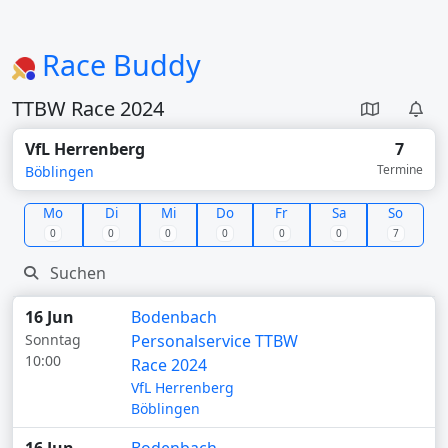
Race Buddy
TTBW Race 2024
VfL Herrenberg
7
Termine
Böblingen
Mo
Di
Mi
Do
Fr
Sa
So
0
0
0
0
0
0
7
16 Jun
Bodenbach
Sonntag
Personalservice TTBW
10:00
Race 2024
VfL Herrenberg
Böblingen