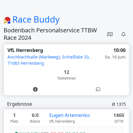
Race Buddy
Bodenbach Personalservice TTBW
Race 2024
VfL Herrenberg
10:00
Aischbachhalle (Markweg), Schießtäle 33,
So, 16 Juni
71083 Herrenberg
12
Teilnehmer
Ergebnisse
Ø 1375
1
6:0
Eugen Artemenko
1460
Platz
Bilanz
VfL Herrenberg
QTTR