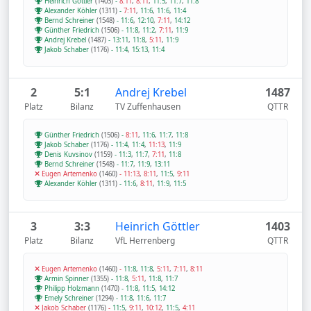
Heinrich Göttler
(1403)
-
8:11
,
8:11
,
11:5
,
11:7
,
11:8
Alexander Köhler
(1311)
-
7:11
,
11:6
,
11:6
,
11:4
Bernd Schreiner
(1548)
-
11:6
,
12:10
,
7:11
,
14:12
Günther Friedrich
(1506)
-
11:8
,
11:2
,
7:11
,
11:9
Andrej Krebel
(1487)
-
13:11
,
11:8
,
5:11
,
11:9
Jakob Schaber
(1176)
-
11:4
,
15:13
,
11:4
2
5:1
Andrej Krebel
1487
Platz
Bilanz
TV Zuffenhausen
QTTR
Günther Friedrich
(1506)
-
8:11
,
11:6
,
11:7
,
11:8
Jakob Schaber
(1176)
-
11:4
,
11:4
,
11:13
,
11:9
Denis Kuvsinov
(1159)
-
11:3
,
11:7
,
7:11
,
11:8
Bernd Schreiner
(1548)
-
11:7
,
11:9
,
13:11
Eugen Artemenko
(1460)
-
11:13
,
8:11
,
11:5
,
9:11
Alexander Köhler
(1311)
-
11:6
,
8:11
,
11:9
,
11:5
3
3:3
Heinrich Göttler
1403
Platz
Bilanz
VfL Herrenberg
QTTR
Eugen Artemenko
(1460)
-
11:8
,
11:8
,
5:11
,
7:11
,
8:11
Armin Spinner
(1355)
-
11:8
,
5:11
,
11:8
,
11:7
Philipp Holzmann
(1470)
-
11:8
,
11:5
,
14:12
Emely Schreiner
(1294)
-
11:8
,
11:6
,
11:7
Jakob Schaber
(1176)
-
11:5
,
9:11
,
10:12
,
11:5
,
4:11