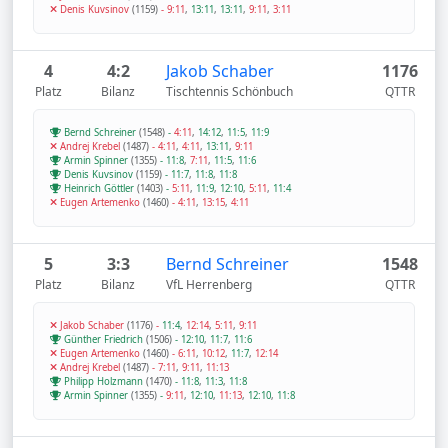
Denis Kuvsinov
(1159)
-
9:11
,
13:11
,
13:11
,
9:11
,
3:11
4
4:2
Jakob Schaber
1176
Platz
Bilanz
Tischtennis Schönbuch
QTTR
Bernd Schreiner
(1548)
-
4:11
,
14:12
,
11:5
,
11:9
Andrej Krebel
(1487)
-
4:11
,
4:11
,
13:11
,
9:11
Armin Spinner
(1355)
-
11:8
,
7:11
,
11:5
,
11:6
Denis Kuvsinov
(1159)
-
11:7
,
11:8
,
11:8
Heinrich Göttler
(1403)
-
5:11
,
11:9
,
12:10
,
5:11
,
11:4
Eugen Artemenko
(1460)
-
4:11
,
13:15
,
4:11
5
3:3
Bernd Schreiner
1548
Platz
Bilanz
VfL Herrenberg
QTTR
Jakob Schaber
(1176)
-
11:4
,
12:14
,
5:11
,
9:11
Günther Friedrich
(1506)
-
12:10
,
11:7
,
11:6
Eugen Artemenko
(1460)
-
6:11
,
10:12
,
11:7
,
12:14
Andrej Krebel
(1487)
-
7:11
,
9:11
,
11:13
Philipp Holzmann
(1470)
-
11:8
,
11:3
,
11:8
Armin Spinner
(1355)
-
9:11
,
12:10
,
11:13
,
12:10
,
11:8