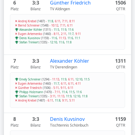
6
3:3
Günther Friedrich
1506
Platz
Bilanz
TV Aldingen
QTTR
Andrej Krebel
(1487)
-
11:8
,
6:11
,
7:11
,
8:11
Bernd Schreiner
(1548)
-
10:12
,
7:11
,
6:11
Alexander Köhler
(1311)
-
11:5
,
11:9
,
11:6
Eugen Artemenko
(1460)
-
8:11
,
2:11
,
11:7
,
9:11
Denis Kuvsinov
(1159)
-
11:6
,
11:13
,
11:6
,
11:1
Stefan Trinkert
(1335)
-
12:10
,
11:6
,
11:8
7
3:3
Alexander Köhler
1311
Platz
Bilanz
TV Derendingen
QTTR
Emely Schreiner
(1294)
-
11:13
,
11:9
,
6:11
,
12:10
,
11:5
Eugen Artemenko
(1460)
-
11:7
,
6:11
,
6:11
,
4:11
Günther Friedrich
(1506)
-
5:11
,
9:11
,
6:11
Philipp Holzmann
(1470)
-
7:11
,
11:4
,
11:5
,
11:6
Stefan Trinkert
(1335)
-
3:11
,
11:13
,
11:9
,
12:10
,
11:8
Andrej Krebel
(1487)
-
6:11
,
11:8
,
9:11
,
5:11
8
3:3
Denis Kuvsinov
1159
Platz
Bilanz
Tischtennis Schönbuch
QTTR