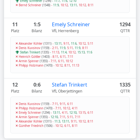
Emely Schreiner
(1294)
-
11:7
,
11:6
,
12:10
Bernd Schreiner
(1548)
-
11:9
,
10:12
,
13:11
,
10:12
,
8:11
11
1:5
Emely Schreiner
1294
Platz
Bilanz
VfL Herrenberg
QTTR
Alexander Köhler
(1311)
-
13:11
,
9:11
,
11:6
,
10:12
,
5:11
Denis Kuvsinov
(1159)
-
2:11
,
11:9
,
5:11
,
11:9
,
8:11
Stefan Trinkert
(1335)
-
11:13
,
11:4
,
10:12
,
15:13
,
11:6
Heinrich Göttler
(1403)
-
8:11
,
6:11
,
7:11
Armin Spinner
(1355)
-
7:11
,
6:11
,
10:12
Philipp Holzmann
(1470)
-
10:12
,
8:11
,
11:13
12
0:6
Stefan Trinkert
1335
Platz
Bilanz
VfL Oberjettingen
QTTR
Denis Kuvsinov
(1159)
-
7:11
,
9:11
,
6:11
Philipp Holzmann
(1470)
-
7:11
,
10:12
,
4:11
Emely Schreiner
(1294)
-
13:11
,
4:11
,
12:10
,
13:15
,
6:11
Armin Spinner
(1355)
-
12:10
,
7:11
,
5:11
,
7:11
Alexander Köhler
(1311)
-
11:3
,
13:11
,
9:11
,
10:12
,
8:11
Günther Friedrich
(1506)
-
10:12
,
6:11
,
8:11