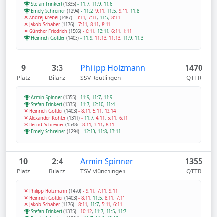
Stefan Trinkert
(1335)
-
11:7
,
11:9
,
11:6
Emely Schreiner
(1294)
-
11:2
,
9:11
,
11:5
,
9:11
,
11:8
Andrej Krebel
(1487)
-
3:11
,
7:11
,
11:7
,
8:11
Jakob Schaber
(1176)
-
7:11
,
8:11
,
8:11
Günther Friedrich
(1506)
-
6:11
,
13:11
,
6:11
,
1:11
Heinrich Göttler
(1403)
-
11:9
,
11:13
,
11:13
,
11:9
,
11:3
9
3:3
Philipp Holzmann
1470
Platz
Bilanz
SSV Reutlingen
QTTR
Armin Spinner
(1355)
-
11:9
,
11:7
,
11:9
Stefan Trinkert
(1335)
-
11:7
,
12:10
,
11:4
Heinrich Göttler
(1403)
-
8:11
,
5:11
,
12:14
Alexander Köhler
(1311)
-
11:7
,
4:11
,
5:11
,
6:11
Bernd Schreiner
(1548)
-
8:11
,
3:11
,
8:11
Emely Schreiner
(1294)
-
12:10
,
11:8
,
13:11
10
2:4
Armin Spinner
1355
Platz
Bilanz
TSV Münchingen
QTTR
Philipp Holzmann
(1470)
-
9:11
,
7:11
,
9:11
Heinrich Göttler
(1403)
-
8:11
,
11:5
,
8:11
,
7:11
Jakob Schaber
(1176)
-
8:11
,
11:7
,
5:11
,
6:11
Stefan Trinkert
(1335)
-
10:12
,
11:7
,
11:5
,
11:7