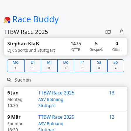
Race Buddy
TTBW Race 2025
Stephan Klaß
1475
5
0
QTTR
Gespielt
Offen
DJK Sportbund Stuttgart
Mo
Di
Mi
Do
Fr
Sa
So
1
0
0
0
0
0
4
6 Jan
TTBW Race 2025
13
Montag
ASV Botnang
10:30
Stuttgart
9 Mär
TTBW Race 2025
12
Sonntag
ASV Botnang
13:30
Stuttgart