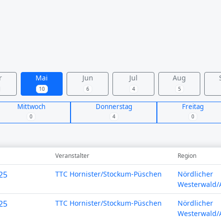
r
Mai
Jun
Jul
Aug
10
6
4
5
Mittwoch
Donnerstag
Freitag
0
4
0
Veranstalter
Region
25
TTC Hornister/Stockum-Püschen
Nördlicher
Westerwald/A
25
TTC Hornister/Stockum-Püschen
Nördlicher
Westerwald/A