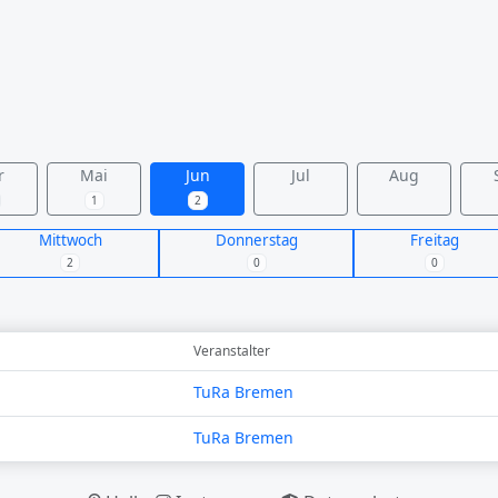
r
Mai
Jun
Jul
Aug
1
2
Mittwoch
Donnerstag
Freitag
2
0
0
Veranstalter
TuRa Bremen
TuRa Bremen