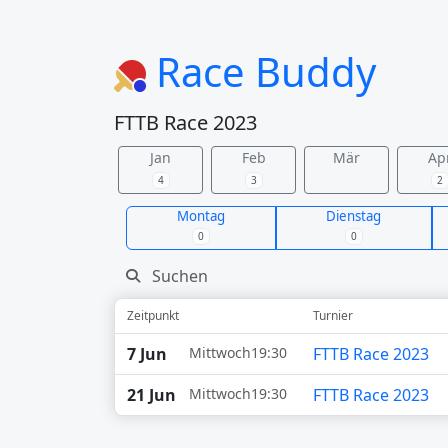
Race Buddy
FTTB Race 2023
Jan
Feb
Mär
Ap
4
3
2
Montag
Dienstag
0
0
Zeitpunkt
Turnier
7 Jun
Mittwoch
19:30
FTTB Race 2023
21 Jun
Mittwoch
19:30
FTTB Race 2023