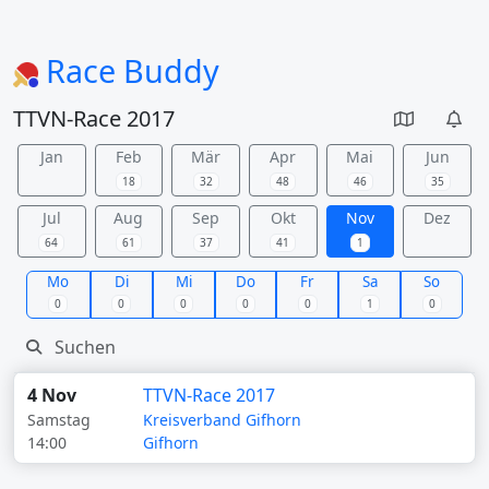
Race Buddy
TTVN-Race 2017
Jan
Feb
Mär
Apr
Mai
Jun
18
32
48
46
35
Jul
Aug
Sep
Okt
Nov
Dez
64
61
37
41
1
Mo
Di
Mi
Do
Fr
Sa
So
0
0
0
0
0
1
0
4 Nov
TTVN-Race 2017
Samstag
Kreisverband Gifhorn
14:00
Gifhorn