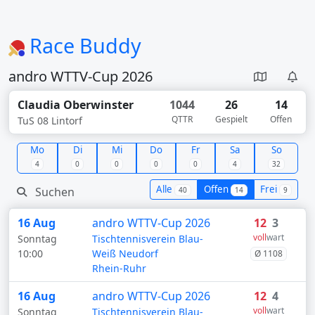
Race Buddy
andro WTTV-Cup 2026
Claudia Oberwinster
1044
26
14
QTTR
Gespielt
Offen
TuS 08 Lintorf
Mo
Di
Mi
Do
Fr
Sa
So
4
0
0
0
0
4
32
Alle
Offen
Frei
40
14
9
16 Aug
andro WTTV-Cup 2026
12
3
voll
wart
Sonntag
Tischtennisverein Blau-
10:00
Weiß Neudorf
Ø 1108
Rhein-Ruhr
16 Aug
andro WTTV-Cup 2026
12
4
voll
wart
Sonntag
Tischtennisverein Blau-