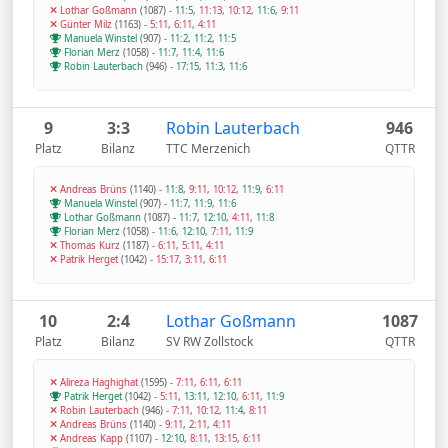
Lothar Goßmann
(1087)
-
11:5
,
11:13
,
10:12
,
11:6
,
9:11
Günter Milz
(1163)
-
5:11
,
6:11
,
4:11
Manuela Winstel
(907)
-
11:2
,
11:2
,
11:5
Florian Merz
(1058)
-
11:7
,
11:4
,
11:6
Robin Lauterbach
(946)
-
17:15
,
11:3
,
11:6
9
3:3
Robin Lauterbach
946
Platz
Bilanz
TTC Merzenich
QTTR
Andreas Brüns
(1140)
-
11:8
,
9:11
,
10:12
,
11:9
,
6:11
Manuela Winstel
(907)
-
11:7
,
11:9
,
11:6
Lothar Goßmann
(1087)
-
11:7
,
12:10
,
4:11
,
11:8
Florian Merz
(1058)
-
11:6
,
12:10
,
7:11
,
11:9
Thomas Kurz
(1187)
-
6:11
,
5:11
,
4:11
Patrik Herget
(1042)
-
15:17
,
3:11
,
6:11
10
2:4
Lothar Goßmann
1087
Platz
Bilanz
SV RW Zollstock
QTTR
Alireza Haghighat
(1595)
-
7:11
,
6:11
,
6:11
Patrik Herget
(1042)
-
5:11
,
13:11
,
12:10
,
6:11
,
11:9
Robin Lauterbach
(946)
-
7:11
,
10:12
,
11:4
,
8:11
Andreas Brüns
(1140)
-
9:11
,
2:11
,
4:11
Andreas Kapp
(1107)
-
12:10
,
8:11
,
13:15
,
6:11