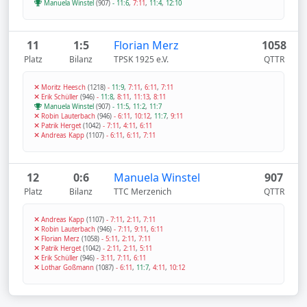
Manuela Winstel
(907)
-
11:6
,
7:11
,
11:4
,
12:10
11
1:5
Florian Merz
1058
Platz
Bilanz
TPSK 1925 e.V.
QTTR
Moritz Heesch
(1218)
-
11:9
,
7:11
,
6:11
,
7:11
Erik Schüller
(946)
-
11:8
,
8:11
,
11:13
,
8:11
Manuela Winstel
(907)
-
11:5
,
11:2
,
11:7
Robin Lauterbach
(946)
-
6:11
,
10:12
,
11:7
,
9:11
Patrik Herget
(1042)
-
7:11
,
4:11
,
6:11
Andreas Kapp
(1107)
-
6:11
,
6:11
,
7:11
12
0:6
Manuela Winstel
907
Platz
Bilanz
TTC Merzenich
QTTR
Andreas Kapp
(1107)
-
7:11
,
2:11
,
7:11
Robin Lauterbach
(946)
-
7:11
,
9:11
,
6:11
Florian Merz
(1058)
-
5:11
,
2:11
,
7:11
Patrik Herget
(1042)
-
2:11
,
2:11
,
5:11
Erik Schüller
(946)
-
3:11
,
7:11
,
6:11
Lothar Goßmann
(1087)
-
6:11
,
11:7
,
4:11
,
10:12