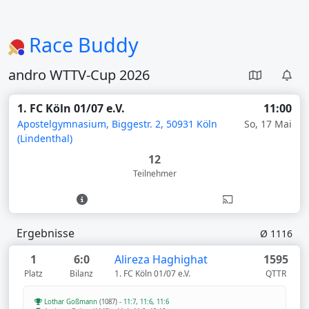
Race Buddy
andro WTTV-Cup 2026
1. FC Köln 01/07 e.V.
11:00
Apostelgymnasium, Biggestr. 2, 50931 Köln
So, 17 Mai
(Lindenthal)
12
Teilnehmer
Ergebnisse
Ø 1116
1
6:0
Alireza Haghighat
1595
Platz
Bilanz
1. FC Köln 01/07 e.V.
QTTR
Lothar Goßmann
(1087)
-
11:7
,
11:6
,
11:6