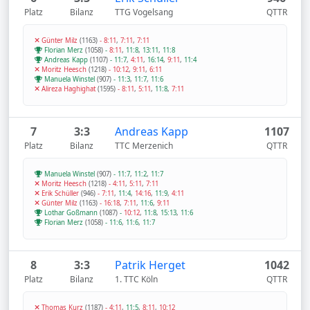
Platz
Bilanz
TTG Vogelsang
QTTR
Günter Milz
(1163)
-
8:11
,
7:11
,
7:11
Florian Merz
(1058)
-
8:11
,
11:8
,
13:11
,
11:8
Andreas Kapp
(1107)
-
11:7
,
4:11
,
16:14
,
9:11
,
11:4
Moritz Heesch
(1218)
-
10:12
,
9:11
,
6:11
Manuela Winstel
(907)
-
11:3
,
11:7
,
11:6
Alireza Haghighat
(1595)
-
8:11
,
5:11
,
11:8
,
7:11
7
3:3
Andreas Kapp
1107
Platz
Bilanz
TTC Merzenich
QTTR
Manuela Winstel
(907)
-
11:7
,
11:2
,
11:7
Moritz Heesch
(1218)
-
4:11
,
5:11
,
7:11
Erik Schüller
(946)
-
7:11
,
11:4
,
14:16
,
11:9
,
4:11
Günter Milz
(1163)
-
16:18
,
7:11
,
11:6
,
9:11
Lothar Goßmann
(1087)
-
10:12
,
11:8
,
15:13
,
11:6
Florian Merz
(1058)
-
11:6
,
11:6
,
11:7
8
3:3
Patrik Herget
1042
Platz
Bilanz
1. TTC Köln
QTTR
Thomas Kurz
(1187)
-
4:11
,
11:5
,
8:11
,
10:12