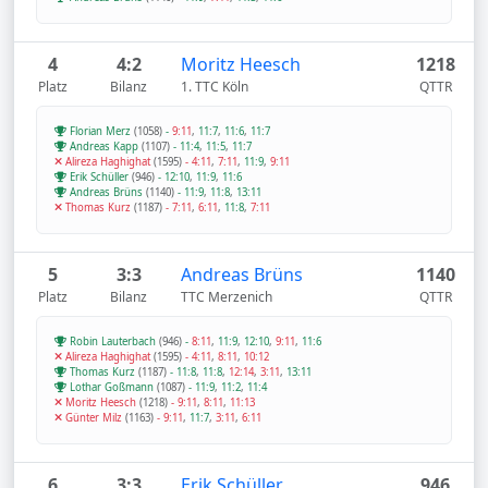
4
4:2
Moritz Heesch
1218
Platz
Bilanz
1. TTC Köln
QTTR
Florian Merz
(1058)
-
9:11
,
11:7
,
11:6
,
11:7
Andreas Kapp
(1107)
-
11:4
,
11:5
,
11:7
Alireza Haghighat
(1595)
-
4:11
,
7:11
,
11:9
,
9:11
Erik Schüller
(946)
-
12:10
,
11:9
,
11:6
Andreas Brüns
(1140)
-
11:9
,
11:8
,
13:11
Thomas Kurz
(1187)
-
7:11
,
6:11
,
11:8
,
7:11
5
3:3
Andreas Brüns
1140
Platz
Bilanz
TTC Merzenich
QTTR
Robin Lauterbach
(946)
-
8:11
,
11:9
,
12:10
,
9:11
,
11:6
Alireza Haghighat
(1595)
-
4:11
,
8:11
,
10:12
Thomas Kurz
(1187)
-
11:8
,
11:8
,
12:14
,
3:11
,
13:11
Lothar Goßmann
(1087)
-
11:9
,
11:2
,
11:4
Moritz Heesch
(1218)
-
9:11
,
8:11
,
11:13
Günter Milz
(1163)
-
9:11
,
11:7
,
3:11
,
6:11
6
3:3
Erik Schüller
946