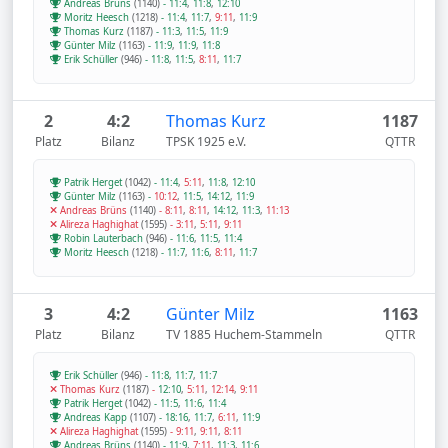
Andreas Brüns
(1140)
-
11:4
,
11:8
,
12:10
Moritz Heesch
(1218)
-
11:4
,
11:7
,
9:11
,
11:9
Thomas Kurz
(1187)
-
11:3
,
11:5
,
11:9
Günter Milz
(1163)
-
11:9
,
11:9
,
11:8
Erik Schüller
(946)
-
11:8
,
11:5
,
8:11
,
11:7
2
4:2
Thomas Kurz
1187
Platz
Bilanz
TPSK 1925 e.V.
QTTR
Patrik Herget
(1042)
-
11:4
,
5:11
,
11:8
,
12:10
Günter Milz
(1163)
-
10:12
,
11:5
,
14:12
,
11:9
Andreas Brüns
(1140)
-
8:11
,
8:11
,
14:12
,
11:3
,
11:13
Alireza Haghighat
(1595)
-
3:11
,
5:11
,
9:11
Robin Lauterbach
(946)
-
11:6
,
11:5
,
11:4
Moritz Heesch
(1218)
-
11:7
,
11:6
,
8:11
,
11:7
3
4:2
Günter Milz
1163
Platz
Bilanz
TV 1885 Huchem-Stammeln
QTTR
Erik Schüller
(946)
-
11:8
,
11:7
,
11:7
Thomas Kurz
(1187)
-
12:10
,
5:11
,
12:14
,
9:11
Patrik Herget
(1042)
-
11:5
,
11:6
,
11:4
Andreas Kapp
(1107)
-
18:16
,
11:7
,
6:11
,
11:9
Alireza Haghighat
(1595)
-
9:11
,
9:11
,
8:11
Andreas Brüns
(1140)
-
11:9
,
7:11
,
11:3
,
11:6