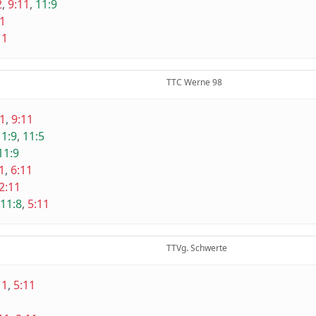
2
,
9:11
,
11:9
11
11
TTC Werne 98
11
,
9:11
11:9
,
11:5
11:9
1
,
6:11
2:11
11:8
,
5:11
TTVg. Schwerte
11
,
5:11