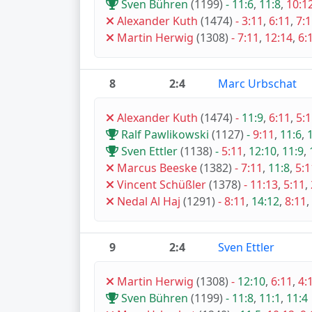
Sven Bühren
(1199)
-
11:6
,
11:8
,
10:1
Alexander Kuth
(1474)
-
3:11
,
6:11
,
7:
Martin Herwig
(1308)
-
7:11
,
12:14
,
6:
8
2:4
Marc Urbschat
Alexander Kuth
(1474)
-
11:9
,
6:11
,
5:
Ralf Pawlikowski
(1127)
-
9:11
,
11:6
,
Sven Ettler
(1138)
-
5:11
,
12:10
,
11:9
,
Marcus Beeske
(1382)
-
7:11
,
11:8
,
5:1
Vincent Schüßler
(1378)
-
11:13
,
5:11
,
Nedal Al Haj
(1291)
-
8:11
,
14:12
,
8:11
,
9
2:4
Sven Ettler
Martin Herwig
(1308)
-
12:10
,
6:11
,
4:
Sven Bühren
(1199)
-
11:8
,
11:1
,
11:4