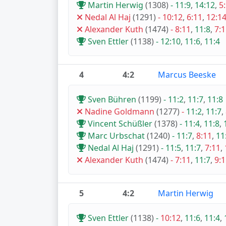
Martin Herwig
(1308)
-
11:9
,
14:12
,
5
Nedal Al Haj
(1291)
-
10:12
,
6:11
,
12:1
Alexander Kuth
(1474)
-
8:11
,
11:8
,
7:
Sven Ettler
(1138)
-
12:10
,
11:6
,
11:4
4
4:2
Marcus Beeske
Sven Bühren
(1199)
-
11:2
,
11:7
,
11:8
Nadine Goldmann
(1277)
-
11:2
,
11:7
,
Vincent Schüßler
(1378)
-
11:4
,
11:8
,
Marc Urbschat
(1240)
-
11:7
,
8:11
,
11
Nedal Al Haj
(1291)
-
11:5
,
11:7
,
7:11
,
Alexander Kuth
(1474)
-
7:11
,
11:7
,
9:
5
4:2
Martin Herwig
Sven Ettler
(1138)
-
10:12
,
11:6
,
11:4
,