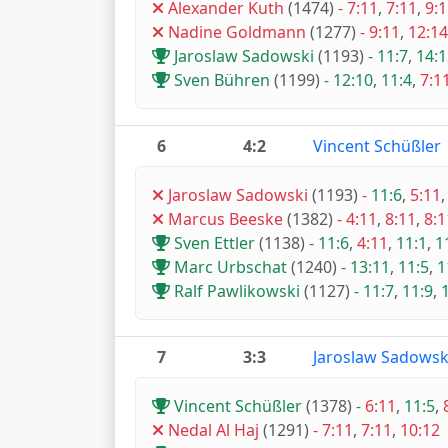
Alexander Kuth
(1474)
-
7:11
,
7:11
,
9:
Nadine Goldmann
(1277)
-
9:11
,
12:14
Jaroslaw Sadowski
(1193)
-
11:7
,
14:1
Sven Bühren
(1199)
-
12:10
,
11:4
,
7:1
6
4:2
Vincent Schüßler
Jaroslaw Sadowski
(1193)
-
11:6
,
5:11
Marcus Beeske
(1382)
-
4:11
,
8:11
,
8:1
Sven Ettler
(1138)
-
11:6
,
4:11
,
11:1
,
1
Marc Urbschat
(1240)
-
13:11
,
11:5
,
1
Ralf Pawlikowski
(1127)
-
11:7
,
11:9
,
7
3:3
Jaroslaw Sadowsk
Vincent Schüßler
(1378)
-
6:11
,
11:5
,
Nedal Al Haj
(1291)
-
7:11
,
7:11
,
10:12