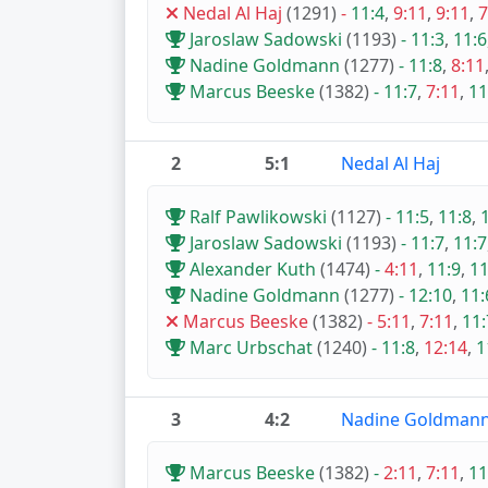
Nedal Al Haj
(1291)
-
11:4
,
9:11
,
9:11
,
7
Jaroslaw Sadowski
(1193)
-
11:3
,
11:6
Nadine Goldmann
(1277)
-
11:8
,
8:11
Marcus Beeske
(1382)
-
11:7
,
7:11
,
11
2
5:1
Nedal Al Haj
Ralf Pawlikowski
(1127)
-
11:5
,
11:8
,
Jaroslaw Sadowski
(1193)
-
11:7
,
11:7
Alexander Kuth
(1474)
-
4:11
,
11:9
,
11
Nadine Goldmann
(1277)
-
12:10
,
11:
Marcus Beeske
(1382)
-
5:11
,
7:11
,
11:
Marc Urbschat
(1240)
-
11:8
,
12:14
,
1
3
4:2
Nadine Goldman
Marcus Beeske
(1382)
-
2:11
,
7:11
,
11