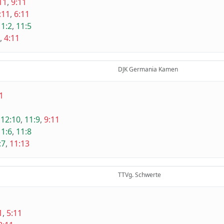
11
,
9:11
:11
,
6:11
11:2
,
11:5
,
4:11
DJK Germania Kamen
1
,
12:10
,
11:9
,
9:11
11:6
,
11:8
:7
,
11:13
TTVg. Schwerte
1
,
5:11