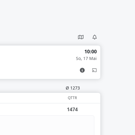
10:00
So, 17 Mai
Ø 1273
QTTR
1474