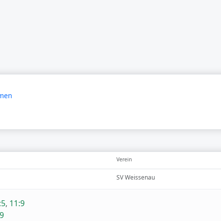
amen
Verein
SV Weissenau
:5
,
11:9
:9