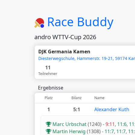
Race Buddy
andro WTTV-Cup 2026
DJK Germania Kamen
Diesterwegschule, Hammerstr. 19-21, 59174 K
11
Teilnehmer
Ergebnisse
Platz
Bilanz
Name
1
5:1
Alexander Kuth
Marc Urbschat
(1240)
-
9:11
,
11:6
,
11
Martin Herwig
(1308)
-
11:7
,
11:7
,
11