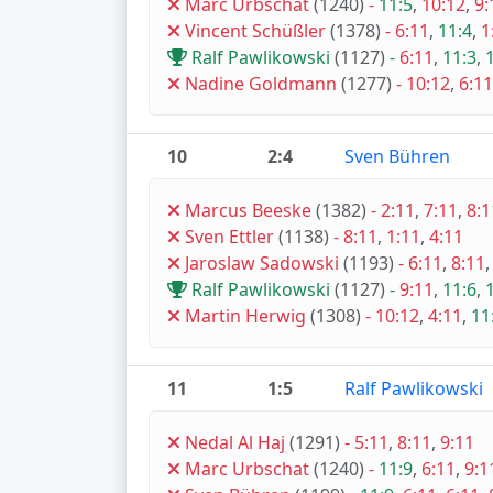
Marc Urbschat
(1240)
-
11:5
,
10:12
,
9:
Vincent Schüßler
(1378)
-
6:11
,
11:4
,
1
Ralf Pawlikowski
(1127)
-
6:11
,
11:3
,
Nadine Goldmann
(1277)
-
10:12
,
6:11
10
2:4
Sven Bühren
Marcus Beeske
(1382)
-
2:11
,
7:11
,
8:1
Sven Ettler
(1138)
-
8:11
,
1:11
,
4:11
Jaroslaw Sadowski
(1193)
-
6:11
,
8:11
Ralf Pawlikowski
(1127)
-
9:11
,
11:6
,
Martin Herwig
(1308)
-
10:12
,
4:11
,
11
11
1:5
Ralf Pawlikowski
Nedal Al Haj
(1291)
-
5:11
,
8:11
,
9:11
Marc Urbschat
(1240)
-
11:9
,
6:11
,
9:1