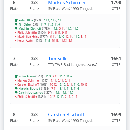
6
3:3
Markus Schirmer
1790
Platz
Bilanz
SV Blau-Weiß 1990 Tüngeda
QTTR
Robin Uthe
(1530)
-
11:1
,
11:2
,
11:3
Tim Selle
(1651)
-
11:7
,
11:5
,
11:6
Matthias Bischoff
(1793)
-
11:9
,
3:11
,
11:7
,
11:3
Philip Schnittler
(1854)
-
9:11
,
8:11
,
9:11
Maximilian Heine
(1777)
-
6:11
,
12:10
,
12:14
,
11:9
,
5:11
Jonas Walter
(1747)
-
11:5
,
16:18
,
11:13
,
8:11
7
3:3
Tim Selle
1651
Platz
Bilanz
TTV TWB Bad Langensalza e.V.
QTTR
Victor Freixa
(1211)
-
11:9
,
8:11
,
11:7
,
11:6
Markus Schirmer
(1790)
-
7:11
,
5:11
,
6:11
Carsten Bischoff
(1699)
-
10:12
,
12:10
,
8:11
,
11:6
,
10:12
Hartwin Bischoff
(1498)
-
7:11
,
13:11
,
11:3
,
11:6
Carolin Lichtenheld
(1397)
-
11:8
,
11:8
,
11:7
Philip Schnittler
(1854)
-
10:12
,
12:10
,
2:11
,
7:11
8
3:3
Carsten Bischoff
1699
Platz
Bilanz
SV Blau-Weiß 1990 Tüngeda
QTTR