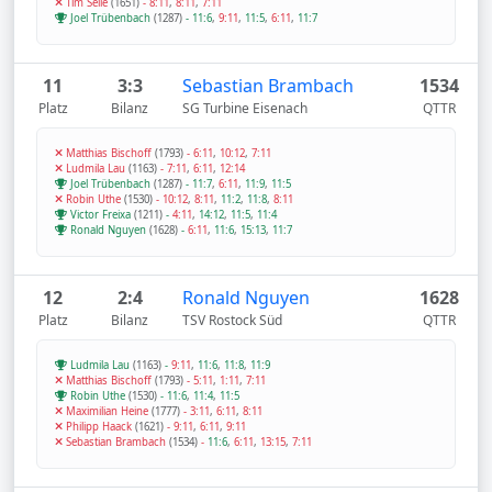
Tim Selle
(1651)
-
8:11
,
8:11
,
7:11
Joel Trübenbach
(1287)
-
11:6
,
9:11
,
11:5
,
6:11
,
11:7
11
3:3
Sebastian Brambach
1534
Platz
Bilanz
SG Turbine Eisenach
QTTR
Matthias Bischoff
(1793)
-
6:11
,
10:12
,
7:11
Ludmila Lau
(1163)
-
7:11
,
6:11
,
12:14
Joel Trübenbach
(1287)
-
11:7
,
6:11
,
11:9
,
11:5
Robin Uthe
(1530)
-
10:12
,
8:11
,
11:2
,
11:8
,
8:11
Victor Freixa
(1211)
-
4:11
,
14:12
,
11:5
,
11:4
Ronald Nguyen
(1628)
-
6:11
,
11:6
,
15:13
,
11:7
12
2:4
Ronald Nguyen
1628
Platz
Bilanz
TSV Rostock Süd
QTTR
Ludmila Lau
(1163)
-
9:11
,
11:6
,
11:8
,
11:9
Matthias Bischoff
(1793)
-
5:11
,
1:11
,
7:11
Robin Uthe
(1530)
-
11:6
,
11:4
,
11:5
Maximilian Heine
(1777)
-
3:11
,
6:11
,
8:11
Philipp Haack
(1621)
-
9:11
,
6:11
,
9:11
Sebastian Brambach
(1534)
-
11:6
,
6:11
,
13:15
,
7:11