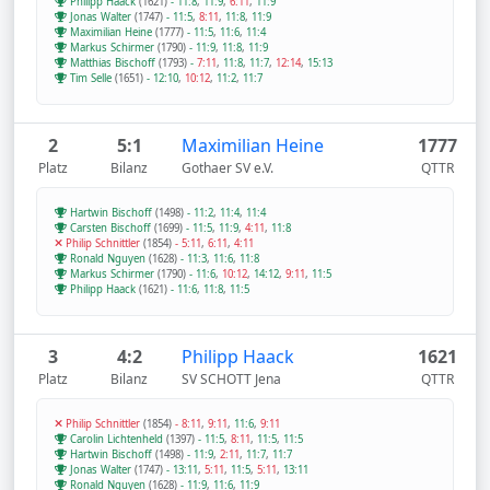
Philipp Haack
(1621)
-
11:8
,
11:9
,
6:11
,
11:9
Jonas Walter
(1747)
-
11:5
,
8:11
,
11:8
,
11:9
Maximilian Heine
(1777)
-
11:5
,
11:6
,
11:4
Markus Schirmer
(1790)
-
11:9
,
11:8
,
11:9
Matthias Bischoff
(1793)
-
7:11
,
11:8
,
11:7
,
12:14
,
15:13
Tim Selle
(1651)
-
12:10
,
10:12
,
11:2
,
11:7
2
5:1
Maximilian Heine
1777
Platz
Bilanz
Gothaer SV e.V.
QTTR
Hartwin Bischoff
(1498)
-
11:2
,
11:4
,
11:4
Carsten Bischoff
(1699)
-
11:5
,
11:9
,
4:11
,
11:8
Philip Schnittler
(1854)
-
5:11
,
6:11
,
4:11
Ronald Nguyen
(1628)
-
11:3
,
11:6
,
11:8
Markus Schirmer
(1790)
-
11:6
,
10:12
,
14:12
,
9:11
,
11:5
Philipp Haack
(1621)
-
11:6
,
11:8
,
11:5
3
4:2
Philipp Haack
1621
Platz
Bilanz
SV SCHOTT Jena
QTTR
Philip Schnittler
(1854)
-
8:11
,
9:11
,
11:6
,
9:11
Carolin Lichtenheld
(1397)
-
11:5
,
8:11
,
11:5
,
11:5
Hartwin Bischoff
(1498)
-
11:9
,
2:11
,
11:7
,
11:7
Jonas Walter
(1747)
-
13:11
,
5:11
,
11:5
,
5:11
,
13:11
Ronald Nguyen
(1628)
-
11:9
,
11:6
,
11:9