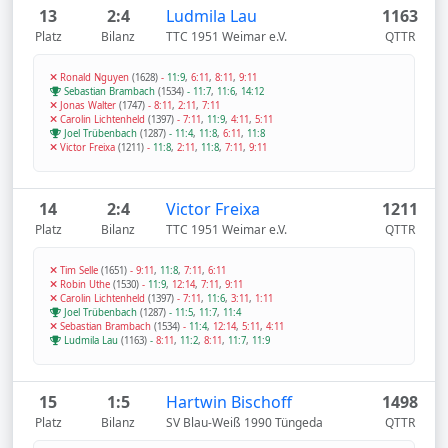
13
2:4
Ludmila Lau
1163
Platz
Bilanz
TTC 1951 Weimar e.V.
QTTR
Ronald Nguyen
(1628)
-
11:9
,
6:11
,
8:11
,
9:11
Sebastian Brambach
(1534)
-
11:7
,
11:6
,
14:12
Jonas Walter
(1747)
-
8:11
,
2:11
,
7:11
Carolin Lichtenheld
(1397)
-
7:11
,
11:9
,
4:11
,
5:11
Joel Trübenbach
(1287)
-
11:4
,
11:8
,
6:11
,
11:8
Victor Freixa
(1211)
-
11:8
,
2:11
,
11:8
,
7:11
,
9:11
14
2:4
Victor Freixa
1211
Platz
Bilanz
TTC 1951 Weimar e.V.
QTTR
Tim Selle
(1651)
-
9:11
,
11:8
,
7:11
,
6:11
Robin Uthe
(1530)
-
11:9
,
12:14
,
7:11
,
9:11
Carolin Lichtenheld
(1397)
-
7:11
,
11:6
,
3:11
,
1:11
Joel Trübenbach
(1287)
-
11:5
,
11:7
,
11:4
Sebastian Brambach
(1534)
-
11:4
,
12:14
,
5:11
,
4:11
Ludmila Lau
(1163)
-
8:11
,
11:2
,
8:11
,
11:7
,
11:9
15
1:5
Hartwin Bischoff
1498
Platz
Bilanz
SV Blau-Weiß 1990 Tüngeda
QTTR