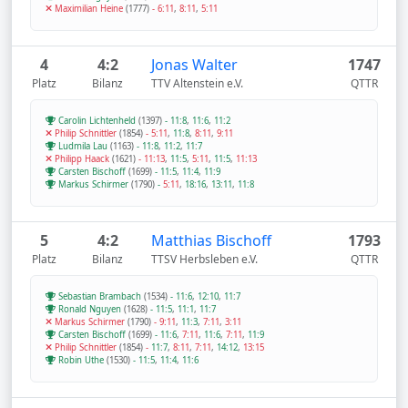
Maximilian Heine
(1777)
-
6:11
,
8:11
,
5:11
4
4:2
Jonas Walter
1747
Platz
Bilanz
TTV Altenstein e.V.
QTTR
Carolin Lichtenheld
(1397)
-
11:8
,
11:6
,
11:2
Philip Schnittler
(1854)
-
5:11
,
11:8
,
8:11
,
9:11
Ludmila Lau
(1163)
-
11:8
,
11:2
,
11:7
Philipp Haack
(1621)
-
11:13
,
11:5
,
5:11
,
11:5
,
11:13
Carsten Bischoff
(1699)
-
11:5
,
11:4
,
11:9
Markus Schirmer
(1790)
-
5:11
,
18:16
,
13:11
,
11:8
5
4:2
Matthias Bischoff
1793
Platz
Bilanz
TTSV Herbsleben e.V.
QTTR
Sebastian Brambach
(1534)
-
11:6
,
12:10
,
11:7
Ronald Nguyen
(1628)
-
11:5
,
11:1
,
11:7
Markus Schirmer
(1790)
-
9:11
,
11:3
,
7:11
,
3:11
Carsten Bischoff
(1699)
-
11:6
,
7:11
,
11:6
,
7:11
,
11:9
Philip Schnittler
(1854)
-
11:7
,
8:11
,
7:11
,
14:12
,
13:15
Robin Uthe
(1530)
-
11:5
,
11:4
,
11:6