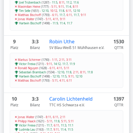
Joel Trübenbach
(1287)
-
11:5
,
8:11
,
11:2
,
11:6
Maximilian Heine
(1777)
-
5:11
,
9:11
,
11:4
,
8:11
Tim Selle
(1651)
-
12:10
,
10:12
,
11:8
,
6:11
,
12:10
Matthias Bischoff
(1793)
-
6:11
,
11:7
,
6:11
,
11:7
,
9:11
Jonas Walter
(1747)
-
5:11
,
4:11
,
9:11
Hartwin Bischoff
(1498)
-
11:9
,
11:4
,
11:7
9
3:3
Robin Uthe
1530
Platz
Bilanz
SV Blau-Weiß 51 Mühlhausen e.V.
QTTR
Markus Schirmer
(1790)
-
1:11
,
2:11
,
3:11
Victor Freixa
(1211)
-
9:11
,
14:12
,
11:7
,
11:9
Ronald Nguyen
(1628)
-
6:11
,
4:11
,
5:11
Sebastian Brambach
(1534)
-
12:10
,
11:8
,
2:11
,
8:11
,
11:8
Hartwin Bischoff
(1498)
-
12:10
,
11:5
,
9:11
,
12:10
Matthias Bischoff
(1793)
-
5:11
,
4:11
,
6:11
10
3:3
Carolin Lichtenheld
1397
Platz
Bilanz
TTC HS Schwarza e.V.
QTTR
Jonas Walter
(1747)
-
8:11
,
6:11
,
2:11
Philipp Haack
(1621)
-
5:11
,
11:8
,
5:11
,
5:11
Victor Freixa
(1211)
-
11:7
,
6:11
,
11:3
,
11:1
Ludmila Lau
(1163)
-
11:7
,
9:11
,
11:4
,
11:5