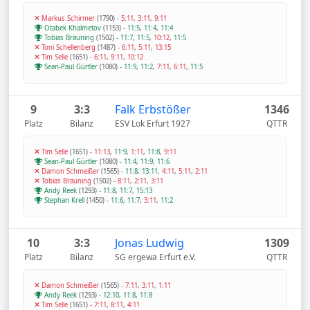
Markus Schirmer
(1790)
-
5:11
,
3:11
,
9:11
Otabek Khalmetov
(1153)
-
11:5
,
11:4
,
11:4
Tobias Bräuning
(1502)
-
11:7
,
11:5
,
10:12
,
11:5
Toni Schellenberg
(1487)
-
6:11
,
5:11
,
13:15
Tim Selle
(1651)
-
6:11
,
9:11
,
10:12
Sean-Paul Gürtler
(1080)
-
11:9
,
11:2
,
7:11
,
6:11
,
11:5
9
3:3
Falk Erbstößer
1346
Platz
Bilanz
ESV Lok Erfurt 1927
QTTR
Tim Selle
(1651)
-
11:13
,
11:9
,
1:11
,
11:8
,
9:11
Sean-Paul Gürtler
(1080)
-
11:4
,
11:9
,
11:6
Damon Schmeißer
(1565)
-
11:8
,
13:11
,
4:11
,
5:11
,
2:11
Tobias Bräuning
(1502)
-
8:11
,
2:11
,
3:11
Andy Reek
(1293)
-
11:8
,
11:7
,
15:13
Stephan Krell
(1450)
-
11:6
,
11:7
,
3:11
,
11:2
10
3:3
Jonas Ludwig
1309
Platz
Bilanz
SG ergewa Erfurt e.V.
QTTR
Damon Schmeißer
(1565)
-
7:11
,
3:11
,
1:11
Andy Reek
(1293)
-
12:10
,
11:8
,
11:8
Tim Selle
(1651)
-
7:11
,
8:11
,
4:11