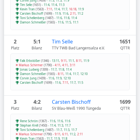
Corvin Jung
(1439)
-
11:5
,
11:3
,
11:9
Tim Selle
(1651)
-
11:4
,
11:4
,
11:3
Kevin Tran
(1563)
-
7:11
,
11:4
,
11:7
,
16:18
,
11:9
Carsten Bischoff
(1699)
-
11:9
,
11:6
,
2:11
,
11:2
Toni Schellenberg
(1487)
-
11:6
,
11:8
,
11:4
Damon Schmeißer
(1565)
-
11:6
,
11:5
,
11:1
2
5:1
Tim Selle
1651
Platz
Bilanz
TTV TWB Bad Langensalza e.V.
QTTR
Falk Erbstößer
(1346)
-
13:11
,
9:11
,
11:1
,
8:11
,
11:9
Markus Schirmer
(1790)
-
4:11
,
4:11
,
3:11
Jonas Ludwig
(1309)
-
11:7
,
11:8
,
11:4
Damon Schmeißer
(1565)
-
8:11
,
11:4
,
11:7
,
12:10
Corvin Jung
(1439)
-
11:6
,
11:9
,
12:10
Carsten Bischoff
(1699)
-
11:6
,
7:11
,
11:7
,
11:5
3
4:2
Carsten Bischoff
1699
Platz
Bilanz
SV Blau-Weiß 1990 Tüngeda
QTTR
Rene Schrön
(1367)
-
11:6
,
11:6
,
11:6
Stephan Krell
(1450)
-
11:4
,
11:3
,
11:7
Toni Schellenberg
(1487)
-
11:7
,
11:3
,
11:7
Markus Schirmer
(1790)
-
9:11
,
6:11
,
11:2
,
2:11
Kevin Tran
(1563)
-
11:7
,
11:9
,
11:8