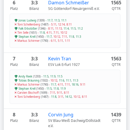
6
3:3
Damon Schmeißer
1565
Platz
Bilanz
SG Göttendorf-Neuärgerniß e.V.
QTTR
Jonas Ludwig
(1309)
-
11:7
,
11:3
,
11:1
Toni Schellenberg
(1487)
-
5:11
,
12:14
,
8:11
Falk Erbstößer
(1346)
-
8:11
,
11:13
,
11:4
,
11:5
,
11:2
Tim Selle
(1651)
-
11:8
,
4:11
,
7:11
,
10:12
Stephan Krell
(1450)
-
11:7
,
10:12
,
7:11
,
11:8
,
11:3
Markus Schirmer
(1790)
-
6:11
,
5:11
,
1:11
7
3:3
Kevin Tran
1563
Platz
Bilanz
ESV Lok Erfurt 1927
QTTR
Andy Reek
(1293)
-
11:5
,
11:9
,
11:5
Tobias Bräuning
(1502)
-
10:12
,
11:6
,
11:1
,
11:3
Markus Schirmer
(1790)
-
11:7
,
4:11
,
7:11
,
18:16
,
9:11
Stephan Krell
(1450)
-
11:5
,
11:8
,
11:9
Carsten Bischoff
(1699)
-
7:11
,
9:11
,
8:11
Toni Schellenberg
(1487)
-
11:8
,
3:11
,
14:12
,
10:12
,
8:11
8
3:3
Corvin Jung
1439
Platz
Bilanz
SV Blau-Weiß Dachwig/Döllstädt
QTTR
e.V.