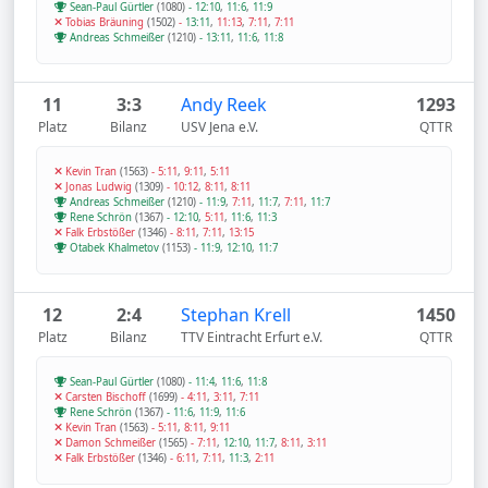
Sean-Paul Gürtler
(1080)
-
12:10
,
11:6
,
11:9
Tobias Bräuning
(1502)
-
13:11
,
11:13
,
7:11
,
7:11
Andreas Schmeißer
(1210)
-
13:11
,
11:6
,
11:8
11
3:3
Andy Reek
1293
Platz
Bilanz
USV Jena e.V.
QTTR
Kevin Tran
(1563)
-
5:11
,
9:11
,
5:11
Jonas Ludwig
(1309)
-
10:12
,
8:11
,
8:11
Andreas Schmeißer
(1210)
-
11:9
,
7:11
,
11:7
,
7:11
,
11:7
Rene Schrön
(1367)
-
12:10
,
5:11
,
11:6
,
11:3
Falk Erbstößer
(1346)
-
8:11
,
7:11
,
13:15
Otabek Khalmetov
(1153)
-
11:9
,
12:10
,
11:7
12
2:4
Stephan Krell
1450
Platz
Bilanz
TTV Eintracht Erfurt e.V.
QTTR
Sean-Paul Gürtler
(1080)
-
11:4
,
11:6
,
11:8
Carsten Bischoff
(1699)
-
4:11
,
3:11
,
7:11
Rene Schrön
(1367)
-
11:6
,
11:9
,
11:6
Kevin Tran
(1563)
-
5:11
,
8:11
,
9:11
Damon Schmeißer
(1565)
-
7:11
,
12:10
,
11:7
,
8:11
,
3:11
Falk Erbstößer
(1346)
-
6:11
,
7:11
,
11:3
,
2:11