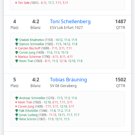
Tim Selle
(1651)
-
6:11
,
11:7
,
7:11
,
5:11
4
4:2
Toni Schellenberg
1487
Platz
Bilanz
ESV Lok Erfurt 1927
QTTR
Otabek Khalmetov
(1153)
-
14:12
,
11:4
,
11:9
Damon Schmeißer
(1565)
-
11:5
,
14:12
,
11:8
Carsten Bischoff
(1699)
-
7:11
,
3:11
,
7:11
Corvin Jung
(1439)
-
11:6
,
11:5
,
15:13
Markus Schirmer
(1790)
-
6:11
,
8:11
,
4:11
Kevin Tran
(1563)
-
8:11
,
11:3
,
12:14
,
12:10
,
11:8
5
4:2
Tobias Bräuning
1502
Platz
Bilanz
SV 08 Geraberg
QTTR
Andreas Schmeißer
(1210)
-
11:5
,
11:3
,
11:6
Kevin Tran
(1563)
-
12:10
,
6:11
,
1:11
,
3:11
Corvin Jung
(1439)
-
7:11
,
5:11
,
12:10
,
5:11
Falk Erbstößer
(1346)
-
11:8
,
11:2
,
11:3
Jonas Ludwig
(1309)
-
11:13
,
13:11
,
11:7
,
11:7
Rene Schrön
(1367)
-
11:9
,
13:11
,
11:5