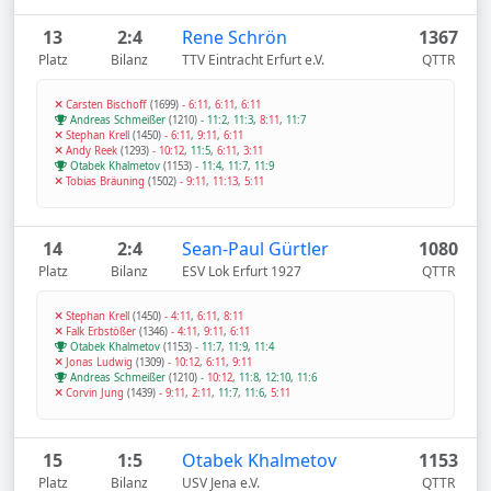
13
2:4
Rene Schrön
1367
Platz
Bilanz
TTV Eintracht Erfurt e.V.
QTTR
Carsten Bischoff
(1699)
-
6:11
,
6:11
,
6:11
Andreas Schmeißer
(1210)
-
11:2
,
11:3
,
8:11
,
11:7
Stephan Krell
(1450)
-
6:11
,
9:11
,
6:11
Andy Reek
(1293)
-
10:12
,
11:5
,
6:11
,
3:11
Otabek Khalmetov
(1153)
-
11:4
,
11:7
,
11:9
Tobias Bräuning
(1502)
-
9:11
,
11:13
,
5:11
14
2:4
Sean-Paul Gürtler
1080
Platz
Bilanz
ESV Lok Erfurt 1927
QTTR
Stephan Krell
(1450)
-
4:11
,
6:11
,
8:11
Falk Erbstößer
(1346)
-
4:11
,
9:11
,
6:11
Otabek Khalmetov
(1153)
-
11:7
,
11:9
,
11:4
Jonas Ludwig
(1309)
-
10:12
,
6:11
,
9:11
Andreas Schmeißer
(1210)
-
10:12
,
11:8
,
12:10
,
11:6
Corvin Jung
(1439)
-
9:11
,
2:11
,
11:7
,
11:6
,
5:11
15
1:5
Otabek Khalmetov
1153
Platz
Bilanz
USV Jena e.V.
QTTR