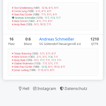
Toni Schellenberg
(1487)
-
12:14
,
4:11
,
9:11
Corvin Jung
(1439)
-
5:11
,
4:11
,
4:11
Sean-Paul Gürtler
(1080)
-
7:11
,
9:11
,
4:11
Andreas Schmeißer
(1210)
-
11:7
,
11:5
,
11:7
Rene Schrön
(1367)
-
4:11
,
7:11
,
9:11
Andy Reek
(1293)
-
9:11
,
10:12
,
7:11
16
0:6
Andreas Schmeißer
1210
Platz
Bilanz
SG Göttendorf-Neuärgerniß e.V.
QTTR
Tobias Bräuning
(1502)
-
5:11
,
3:11
,
6:11
Rene Schrön
(1367)
-
2:11
,
3:11
,
11:8
,
7:11
Andy Reek
(1293)
-
9:11
,
11:7
,
7:11
,
11:7
,
7:11
Otabek Khalmetov
(1153)
-
7:11
,
5:11
,
7:11
Sean-Paul Gürtler
(1080)
-
12:10
,
8:11
,
10:12
,
6:11
Jonas Ludwig
(1309)
-
11:13
,
6:11
,
8:11
Hell
Instagram
Datenschutz