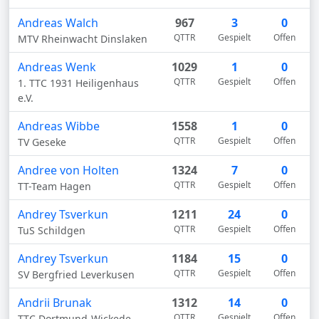
Andreas Walch
967
3
0
QTTR
Gespielt
Offen
MTV Rheinwacht Dinslaken
Andreas Wenk
1029
1
0
QTTR
Gespielt
Offen
1. TTC 1931 Heiligenhaus
e.V.
Andreas Wibbe
1558
1
0
QTTR
Gespielt
Offen
TV Geseke
Andree von Holten
1324
7
0
QTTR
Gespielt
Offen
TT-Team Hagen
Andrey Tsverkun
1211
24
0
QTTR
Gespielt
Offen
TuS Schildgen
Andrey Tsverkun
1184
15
0
QTTR
Gespielt
Offen
SV Bergfried Leverkusen
Andrii Brunak
1312
14
0
QTTR
Gespielt
Offen
TTC Dortmund-Wickede