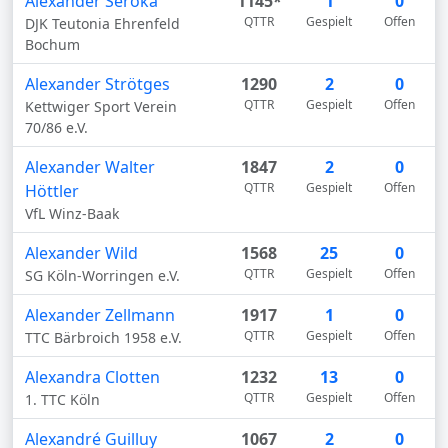
Alexander Seroka
1145*
1
0
QTTR
Gespielt
Offen
DJK Teutonia Ehrenfeld
Bochum
Alexander Strötges
1290
2
0
QTTR
Gespielt
Offen
Kettwiger Sport Verein
70/86 e.V.
Alexander Walter
1847
2
0
QTTR
Gespielt
Offen
Höttler
VfL Winz-Baak
Alexander Wild
1568
25
0
QTTR
Gespielt
Offen
SG Köln-Worringen e.V.
Alexander Zellmann
1917
1
0
QTTR
Gespielt
Offen
TTC Bärbroich 1958 e.V.
Alexandra Clotten
1232
13
0
QTTR
Gespielt
Offen
1. TTC Köln
Alexandré Guilluy
1067
2
0