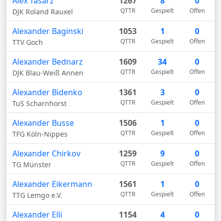
Alex Tasarz
1267
8
0
QTTR
Gespielt
Offen
DJK Roland Rauxel
Alexander Baginski
1053
1
0
QTTR
Gespielt
Offen
TTV Goch
Alexander Bednarz
1609
34
0
QTTR
Gespielt
Offen
DJK Blau-Weiß Annen
Alexander Bidenko
1361
3
0
QTTR
Gespielt
Offen
TuS Scharnhorst
Alexander Busse
1506
1
0
QTTR
Gespielt
Offen
TFG Köln-Nippes
Alexander Chirkov
1259
9
0
QTTR
Gespielt
Offen
TG Münster
Alexander Eikermann
1561
1
0
QTTR
Gespielt
Offen
TTG Lemgo e.V.
Alexander Elli
1154
4
0