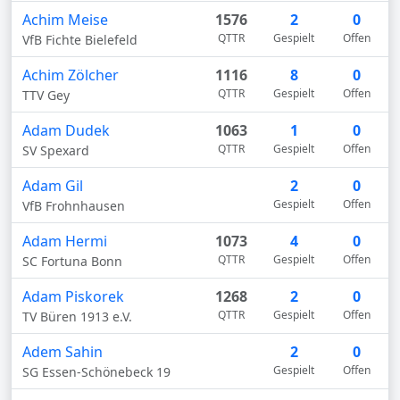
Achim Meise
1576
2
0
QTTR
Gespielt
Offen
VfB Fichte Bielefeld
Achim Zölcher
1116
8
0
QTTR
Gespielt
Offen
TTV Gey
Adam Dudek
1063
1
0
QTTR
Gespielt
Offen
SV Spexard
Adam Gil
2
0
Gespielt
Offen
VfB Frohnhausen
Adam Hermi
1073
4
0
QTTR
Gespielt
Offen
SC Fortuna Bonn
Adam Piskorek
1268
2
0
QTTR
Gespielt
Offen
TV Büren 1913 e.V.
Adem Sahin
2
0
Gespielt
Offen
SG Essen-Schönebeck 19