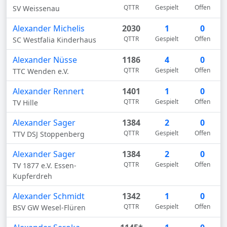
QTTR
Gespielt
Offen
SV Weissenau
Alexander Michelis
2030
1
0
QTTR
Gespielt
Offen
SC Westfalia Kinderhaus
Alexander Nüsse
1186
4
0
QTTR
Gespielt
Offen
TTC Wenden e.V.
Alexander Rennert
1401
1
0
QTTR
Gespielt
Offen
TV Hille
Alexander Sager
1384
2
0
QTTR
Gespielt
Offen
TTV DSJ Stoppenberg
Alexander Sager
1384
2
0
QTTR
Gespielt
Offen
TV 1877 e.V. Essen-
Kupferdreh
Alexander Schmidt
1342
1
0
QTTR
Gespielt
Offen
BSV GW Wesel-Flüren