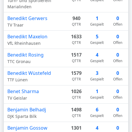
Turn- und Sportverein
Marialinden
Benedikt Gerwers
940
1
0
QTTR
Gespielt
Offen
TV Traar
Benedikt Maxelon
1633
5
0
QTTR
Gespielt
Offen
VfL Rheinhausen
Benedikt Rosing
1517
4
0
QTTR
Gespielt
Offen
TTC Gronau
Benedikt Wüstefeld
1579
3
0
QTTR
Gespielt
Offen
TTF Lünen
Benet Sharma
1026
1
0
QTTR
Gespielt
Offen
TV Geislar
Benjamin Belhadj
1498
6
0
QTTR
Gespielt
Offen
DJK Sparta Bilk
Benjamin Gossow
1301
4
0