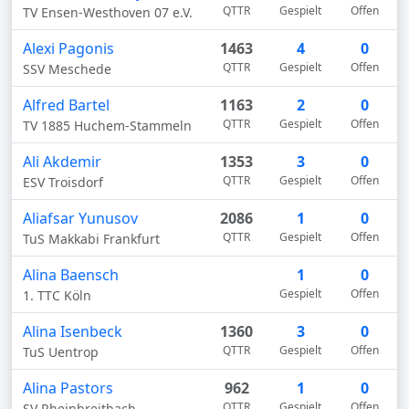
QTTR
Gespielt
Offen
TV Ensen-Westhoven 07 e.V.
Alexi Pagonis
1463
4
0
QTTR
Gespielt
Offen
SSV Meschede
Alfred Bartel
1163
2
0
QTTR
Gespielt
Offen
TV 1885 Huchem-Stammeln
Ali Akdemir
1353
3
0
QTTR
Gespielt
Offen
ESV Troisdorf
Aliafsar Yunusov
2086
1
0
QTTR
Gespielt
Offen
TuS Makkabi Frankfurt
Alina Baensch
1
0
Gespielt
Offen
1. TTC Köln
Alina Isenbeck
1360
3
0
QTTR
Gespielt
Offen
TuS Uentrop
Alina Pastors
962
1
0
QTTR
Gespielt
Offen
SV Rheinbreitbach