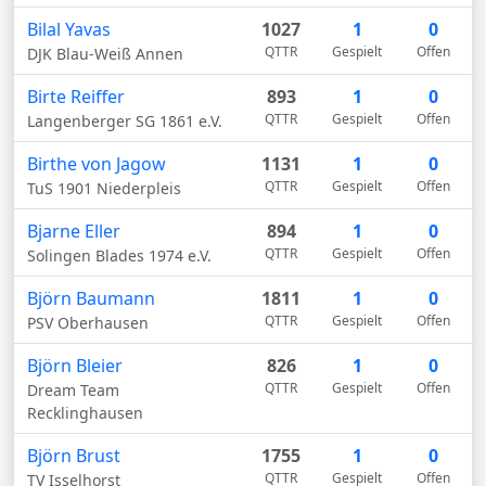
Bilal Yavas
1027
1
0
QTTR
Gespielt
Offen
DJK Blau-Weiß Annen
Birte Reiffer
893
1
0
QTTR
Gespielt
Offen
Langenberger SG 1861 e.V.
Birthe von Jagow
1131
1
0
QTTR
Gespielt
Offen
TuS 1901 Niederpleis
Bjarne Eller
894
1
0
QTTR
Gespielt
Offen
Solingen Blades 1974 e.V.
Björn Baumann
1811
1
0
QTTR
Gespielt
Offen
PSV Oberhausen
Björn Bleier
826
1
0
QTTR
Gespielt
Offen
Dream Team
Recklinghausen
Björn Brust
1755
1
0
QTTR
Gespielt
Offen
TV Isselhorst