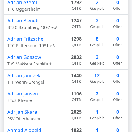
Adrian Azemi
1792
2
0
QTTR
Gespielt
Offen
TTC Oggersheim
Adrian Bienek
1247
2
0
QTTR
Gespielt
Offen
BTSC Baumberg 1897 e.V.
Adrian Fritzsche
1298
8
0
QTTR
Gespielt
Offen
TTC Plittersdorf 1981 e.V.
Adrian Gossow
2032
3
0
QTTR
Gespielt
Offen
TuS Makkabi Frankfurt
Adrian Janitzek
1440
12
0
QTTR
Gespielt
Offen
TTF Wahn-Grengel
Adrian Jansen
1106
2
0
QTTR
Gespielt
Offen
ETuS Rheine
Adrijan Skara
2025
1
0
QTTR
Gespielt
Offen
PSV Oberhausen
Ahmad Alobeid
1032
1
0