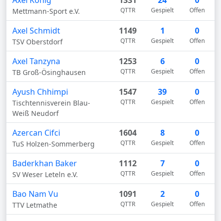
Axel König
1331
24
0
QTTR
Gespielt
Offen
Mettmann-Sport e.V.
Axel Schmidt
1149
1
0
QTTR
Gespielt
Offen
TSV Oberstdorf
Axel Tanzyna
1253
6
0
QTTR
Gespielt
Offen
TB Groß-Ösinghausen
Ayush Chhimpi
1547
39
0
QTTR
Gespielt
Offen
Tischtennisverein Blau-
Weiß Neudorf
Azercan Cifci
1604
8
0
QTTR
Gespielt
Offen
TuS Holzen-Sommerberg
Baderkhan Baker
1112
7
0
QTTR
Gespielt
Offen
SV Weser Leteln e.V.
Bao Nam Vu
1091
2
0
QTTR
Gespielt
Offen
TTV Letmathe