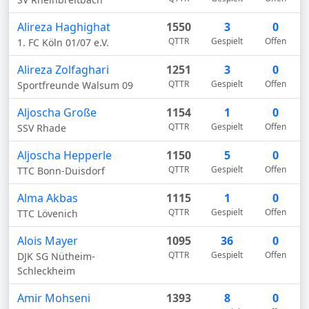
Alireza Haghighat
1550
3
0
QTTR
Gespielt
Offen
1. FC Köln 01/07 e.V.
Alireza Zolfaghari
1251
3
0
QTTR
Gespielt
Offen
Sportfreunde Walsum 09
Aljoscha Große
1154
1
0
QTTR
Gespielt
Offen
SSV Rhade
Aljoscha Hepperle
1150
5
0
QTTR
Gespielt
Offen
TTC Bonn-Duisdorf
Alma Akbas
1115
1
0
QTTR
Gespielt
Offen
TTC Lövenich
Alois Mayer
1095
36
0
QTTR
Gespielt
Offen
DJK SG Nütheim-
Schleckheim
Amir Mohseni
1393
8
0