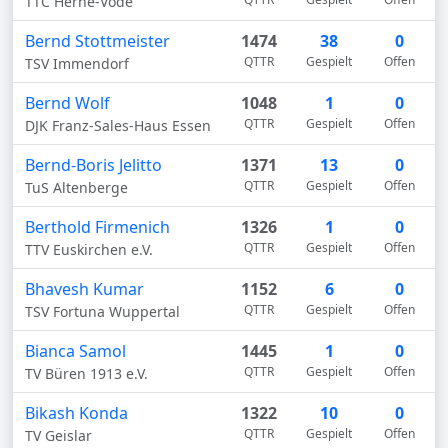
TTC Herne-Vöde
Bernd Stottmeister
1474
38
0
QTTR
Gespielt
Offen
TSV Immendorf
Bernd Wolf
1048
1
0
QTTR
Gespielt
Offen
DJK Franz-Sales-Haus Essen
Bernd-Boris Jelitto
1371
13
0
QTTR
Gespielt
Offen
TuS Altenberge
Berthold Firmenich
1326
1
0
QTTR
Gespielt
Offen
TTV Euskirchen e.V.
Bhavesh Kumar
1152
6
0
QTTR
Gespielt
Offen
TSV Fortuna Wuppertal
Bianca Samol
1445
1
0
QTTR
Gespielt
Offen
TV Büren 1913 e.V.
Bikash Konda
1322
10
0
QTTR
Gespielt
Offen
TV Geislar