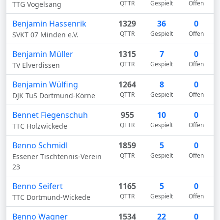
QTTR
Gespielt
Offen
TTG Vogelsang
Benjamin Hassenrik
1329
36
0
QTTR
Gespielt
Offen
SVKT 07 Minden e.V.
Benjamin Müller
1315
7
0
QTTR
Gespielt
Offen
TV Elverdissen
Benjamin Wülfing
1264
8
0
QTTR
Gespielt
Offen
DJK TuS Dortmund-Körne
Bennet Fiegenschuh
955
10
0
QTTR
Gespielt
Offen
TTC Holzwickede
Benno Schmidl
1859
5
0
QTTR
Gespielt
Offen
Essener Tischtennis-Verein
23
Benno Seifert
1165
5
0
QTTR
Gespielt
Offen
TTC Dortmund-Wickede
Benno Wagner
1534
22
0