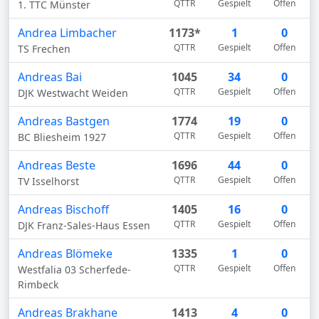
QTTR
Gespielt
Offen
1. TTC Münster
Andrea Limbacher
1173*
1
0
QTTR
Gespielt
Offen
TS Frechen
Andreas Bai
1045
34
0
QTTR
Gespielt
Offen
DJK Westwacht Weiden
Andreas Bastgen
1774
19
0
QTTR
Gespielt
Offen
BC Bliesheim 1927
Andreas Beste
1696
44
0
QTTR
Gespielt
Offen
TV Isselhorst
Andreas Bischoff
1405
16
0
QTTR
Gespielt
Offen
DJK Franz-Sales-Haus Essen
Andreas Blömeke
1335
1
0
QTTR
Gespielt
Offen
Westfalia 03 Scherfede-
Rimbeck
Andreas Brakhane
1413
4
0