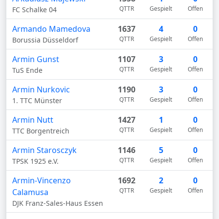
QTTR
Gespielt
Offen
FC Schalke 04
Armando Mamedova
1637
4
0
QTTR
Gespielt
Offen
Borussia Düsseldorf
Armin Gunst
1107
3
0
QTTR
Gespielt
Offen
TuS Ende
Armin Nurkovic
1190
3
0
QTTR
Gespielt
Offen
1. TTC Münster
Armin Nutt
1427
1
0
QTTR
Gespielt
Offen
TTC Borgentreich
Armin Starosczyk
1146
5
0
QTTR
Gespielt
Offen
TPSK 1925 e.V.
Armin-Vincenzo
1692
2
0
QTTR
Gespielt
Offen
Calamusa
DJK Franz-Sales-Haus Essen