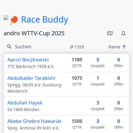
Race Buddy
andro WTTV-Cup 2025
Ø 1329
Name
Aaron Boczkowski
1189
5
0
QTTR
Gespielt
Offen
TTC Bärbroich 1958 e.V.
Abdulkader Tarabishi
1075
1
0
QTTR
Gespielt
Offen
SpVgg. 06/95 e.V. Duisburg-
Meiderich
Abdullah Hayek
3
0
Gespielt
Offen
SV 1860 Minden
Abebe Ghebre Hawariat
1506
3
0
QTTR
Gespielt
Offen
Spvg. Arminia 09 Köln e.V.