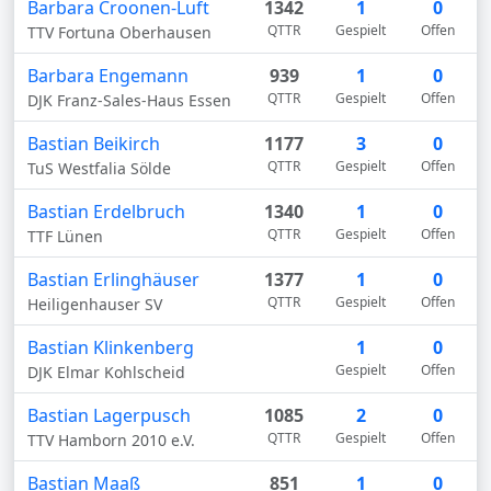
Barbara Croonen-Luft
1342
1
0
QTTR
Gespielt
Offen
TTV Fortuna Oberhausen
Barbara Engemann
939
1
0
QTTR
Gespielt
Offen
DJK Franz-Sales-Haus Essen
Bastian Beikirch
1177
3
0
QTTR
Gespielt
Offen
TuS Westfalia Sölde
Bastian Erdelbruch
1340
1
0
QTTR
Gespielt
Offen
TTF Lünen
Bastian Erlinghäuser
1377
1
0
QTTR
Gespielt
Offen
Heiligenhauser SV
Bastian Klinkenberg
1
0
Gespielt
Offen
DJK Elmar Kohlscheid
Bastian Lagerpusch
1085
2
0
QTTR
Gespielt
Offen
TTV Hamborn 2010 e.V.
Bastian Maaß
851
1
0