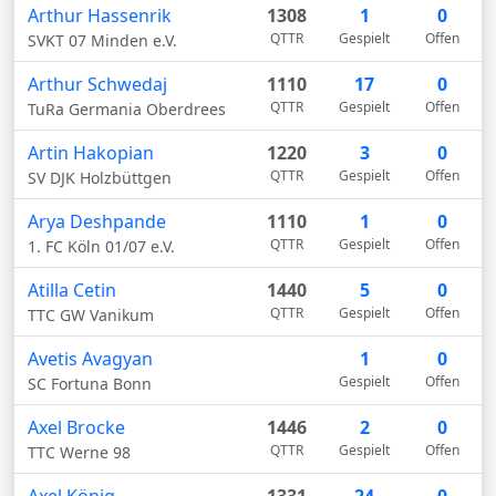
Arthur Hassenrik
1308
1
0
QTTR
Gespielt
Offen
SVKT 07 Minden e.V.
Arthur Schwedaj
1110
17
0
QTTR
Gespielt
Offen
TuRa Germania Oberdrees
Artin Hakopian
1220
3
0
QTTR
Gespielt
Offen
SV DJK Holzbüttgen
Arya Deshpande
1110
1
0
QTTR
Gespielt
Offen
1. FC Köln 01/07 e.V.
Atilla Cetin
1440
5
0
QTTR
Gespielt
Offen
TTC GW Vanikum
Avetis Avagyan
1
0
Gespielt
Offen
SC Fortuna Bonn
Axel Brocke
1446
2
0
QTTR
Gespielt
Offen
TTC Werne 98