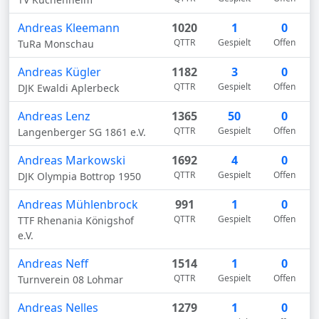
Andreas Kleemann
1020
1
0
QTTR
Gespielt
Offen
TuRa Monschau
Andreas Kügler
1182
3
0
QTTR
Gespielt
Offen
DJK Ewaldi Aplerbeck
Andreas Lenz
1365
50
0
QTTR
Gespielt
Offen
Langenberger SG 1861 e.V.
Andreas Markowski
1692
4
0
QTTR
Gespielt
Offen
DJK Olympia Bottrop 1950
Andreas Mühlenbrock
991
1
0
QTTR
Gespielt
Offen
TTF Rhenania Königshof
e.V.
Andreas Neff
1514
1
0
QTTR
Gespielt
Offen
Turnverein 08 Lohmar
Andreas Nelles
1279
1
0