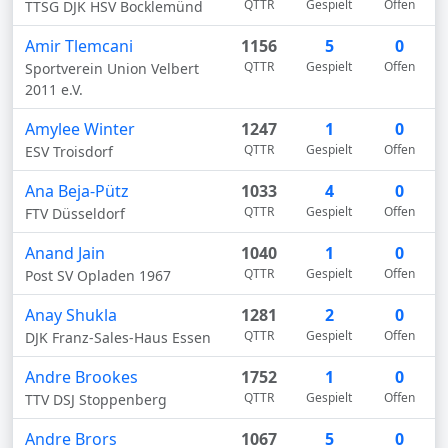
QTTR
Gespielt
Offen
TTSG DJK HSV Bocklemünd
Amir Tlemcani
1156
5
0
QTTR
Gespielt
Offen
Sportverein Union Velbert
2011 e.V.
Amylee Winter
1247
1
0
QTTR
Gespielt
Offen
ESV Troisdorf
Ana Beja-Pütz
1033
4
0
QTTR
Gespielt
Offen
FTV Düsseldorf
Anand Jain
1040
1
0
QTTR
Gespielt
Offen
Post SV Opladen 1967
Anay Shukla
1281
2
0
QTTR
Gespielt
Offen
DJK Franz-Sales-Haus Essen
Andre Brookes
1752
1
0
QTTR
Gespielt
Offen
TTV DSJ Stoppenberg
Andre Brors
1067
5
0