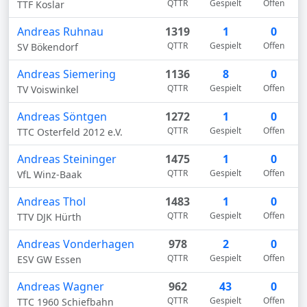
QTTR
Gespielt
Offen
TTF Koslar
Andreas Ruhnau
1319
1
0
QTTR
Gespielt
Offen
SV Bökendorf
Andreas Siemering
1136
8
0
QTTR
Gespielt
Offen
TV Voiswinkel
Andreas Söntgen
1272
1
0
QTTR
Gespielt
Offen
TTC Osterfeld 2012 e.V.
Andreas Steininger
1475
1
0
QTTR
Gespielt
Offen
VfL Winz-Baak
Andreas Thol
1483
1
0
QTTR
Gespielt
Offen
TTV DJK Hürth
Andreas Vonderhagen
978
2
0
QTTR
Gespielt
Offen
ESV GW Essen
Andreas Wagner
962
43
0
QTTR
Gespielt
Offen
TTC 1960 Schiefbahn