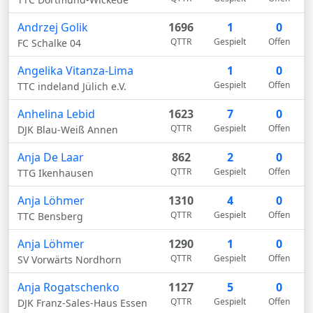
Andrzej Golik
1696
1
0
QTTR
Gespielt
Offen
FC Schalke 04
Angelika Vitanza-Lima
1
0
Gespielt
Offen
TTC indeland Jülich e.V.
Anhelina Lebid
1623
7
0
QTTR
Gespielt
Offen
DJK Blau-Weiß Annen
Anja De Laar
862
2
0
QTTR
Gespielt
Offen
TTG Ikenhausen
Anja Löhmer
1310
4
0
QTTR
Gespielt
Offen
TTC Bensberg
Anja Löhmer
1290
1
0
QTTR
Gespielt
Offen
SV Vorwärts Nordhorn
Anja Rogatschenko
1127
5
0
QTTR
Gespielt
Offen
DJK Franz-Sales-Haus Essen