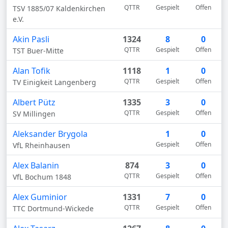
QTTR
Gespielt
Offen
TSV 1885/07 Kaldenkirchen
e.V.
Akin Pasli
1324
8
0
QTTR
Gespielt
Offen
TST Buer-Mitte
Alan Tofik
1118
1
0
QTTR
Gespielt
Offen
TV Einigkeit Langenberg
Albert Pütz
1335
3
0
QTTR
Gespielt
Offen
SV Millingen
Aleksander Brygola
1
0
Gespielt
Offen
VfL Rheinhausen
Alex Balanin
874
3
0
QTTR
Gespielt
Offen
VfL Bochum 1848
Alex Guminior
1331
7
0
QTTR
Gespielt
Offen
TTC Dortmund-Wickede