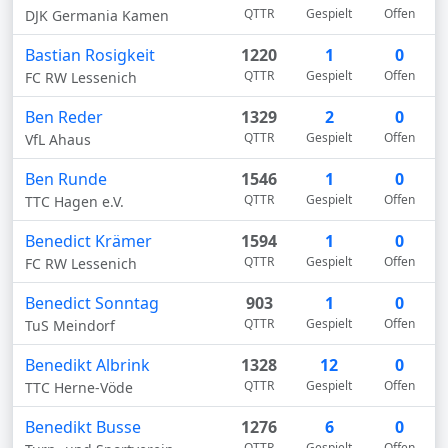
QTTR
Gespielt
Offen
DJK Germania Kamen
Bastian Rosigkeit
1220
1
0
QTTR
Gespielt
Offen
FC RW Lessenich
Ben Reder
1329
2
0
QTTR
Gespielt
Offen
VfL Ahaus
Ben Runde
1546
1
0
QTTR
Gespielt
Offen
TTC Hagen e.V.
Benedict Krämer
1594
1
0
QTTR
Gespielt
Offen
FC RW Lessenich
Benedict Sonntag
903
1
0
QTTR
Gespielt
Offen
TuS Meindorf
Benedikt Albrink
1328
12
0
QTTR
Gespielt
Offen
TTC Herne-Vöde
Benedikt Busse
1276
6
0
QTTR
Gespielt
Offen