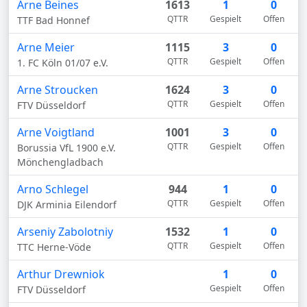
Arne Beines
1613
1
0
QTTR
Gespielt
Offen
TTF Bad Honnef
Arne Meier
1115
3
0
QTTR
Gespielt
Offen
1. FC Köln 01/07 e.V.
Arne Stroucken
1624
3
0
QTTR
Gespielt
Offen
FTV Düsseldorf
Arne Voigtland
1001
3
0
QTTR
Gespielt
Offen
Borussia VfL 1900 e.V.
Mönchengladbach
Arno Schlegel
944
1
0
QTTR
Gespielt
Offen
DJK Arminia Eilendorf
Arseniy Zabolotniy
1532
1
0
QTTR
Gespielt
Offen
TTC Herne-Vöde
Arthur Drewniok
1
0
Gespielt
Offen
FTV Düsseldorf