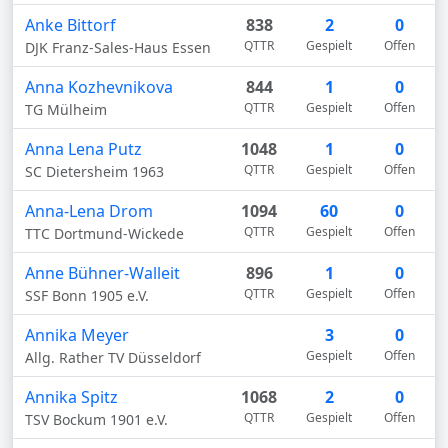
Anke Bittorf
838
2
0
QTTR
Gespielt
Offen
DJK Franz-Sales-Haus Essen
Anna Kozhevnikova
844
1
0
QTTR
Gespielt
Offen
TG Mülheim
Anna Lena Putz
1048
1
0
QTTR
Gespielt
Offen
SC Dietersheim 1963
Anna-Lena Drom
1094
60
0
QTTR
Gespielt
Offen
TTC Dortmund-Wickede
Anne Bühner-Walleit
896
1
0
QTTR
Gespielt
Offen
SSF Bonn 1905 e.V.
Annika Meyer
3
0
Gespielt
Offen
Allg. Rather TV Düsseldorf
Annika Spitz
1068
2
0
QTTR
Gespielt
Offen
TSV Bockum 1901 e.V.