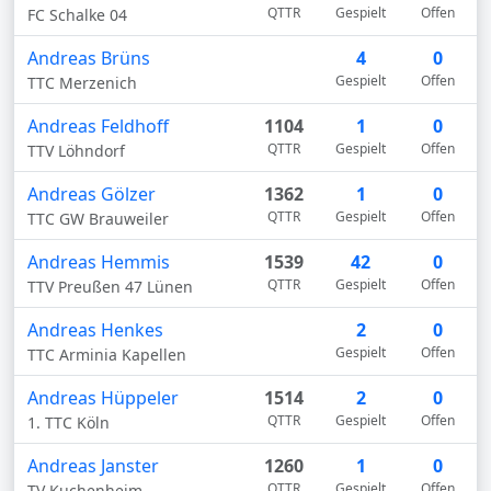
QTTR
Gespielt
Offen
FC Schalke 04
Andreas Brüns
4
0
Gespielt
Offen
TTC Merzenich
Andreas Feldhoff
1104
1
0
QTTR
Gespielt
Offen
TTV Löhndorf
Andreas Gölzer
1362
1
0
QTTR
Gespielt
Offen
TTC GW Brauweiler
Andreas Hemmis
1539
42
0
QTTR
Gespielt
Offen
TTV Preußen 47 Lünen
Andreas Henkes
2
0
Gespielt
Offen
TTC Arminia Kapellen
Andreas Hüppeler
1514
2
0
QTTR
Gespielt
Offen
1. TTC Köln
Andreas Janster
1260
1
0
QTTR
Gespielt
Offen
TV Kuchenheim