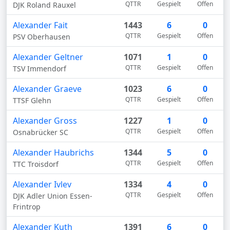
QTTR
Gespielt
Offen
DJK Roland Rauxel
Alexander Fait
1443
6
0
QTTR
Gespielt
Offen
PSV Oberhausen
Alexander Geltner
1071
1
0
QTTR
Gespielt
Offen
TSV Immendorf
Alexander Graeve
1023
6
0
QTTR
Gespielt
Offen
TTSF Glehn
Alexander Gross
1227
1
0
QTTR
Gespielt
Offen
Osnabrücker SC
Alexander Haubrichs
1344
5
0
QTTR
Gespielt
Offen
TTC Troisdorf
Alexander Ivlev
1334
4
0
QTTR
Gespielt
Offen
DJK Adler Union Essen-
Frintrop
Alexander Kuth
1391
6
0