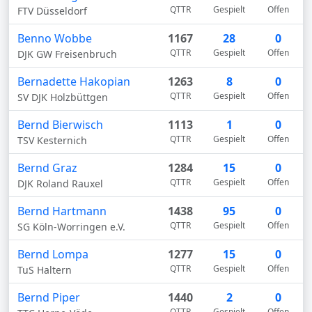
QTTR
Gespielt
Offen
FTV Düsseldorf
Benno Wobbe
1167
28
0
QTTR
Gespielt
Offen
DJK GW Freisenbruch
Bernadette Hakopian
1263
8
0
QTTR
Gespielt
Offen
SV DJK Holzbüttgen
Bernd Bierwisch
1113
1
0
QTTR
Gespielt
Offen
TSV Kesternich
Bernd Graz
1284
15
0
QTTR
Gespielt
Offen
DJK Roland Rauxel
Bernd Hartmann
1438
95
0
QTTR
Gespielt
Offen
SG Köln-Worringen e.V.
Bernd Lompa
1277
15
0
QTTR
Gespielt
Offen
TuS Haltern
Bernd Piper
1440
2
0
QTTR
Gespielt
Offen