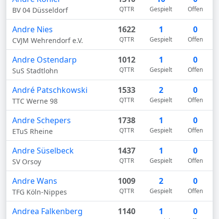
QTTR
Gespielt
Offen
BV 04 Düsseldorf
Andre Nies
1622
1
0
QTTR
Gespielt
Offen
CVJM Wehrendorf e.V.
Andre Ostendarp
1012
1
0
QTTR
Gespielt
Offen
SuS Stadtlohn
André Patschkowski
1533
2
0
QTTR
Gespielt
Offen
TTC Werne 98
Andre Schepers
1738
1
0
QTTR
Gespielt
Offen
ETuS Rheine
Andre Süselbeck
1437
1
0
QTTR
Gespielt
Offen
SV Orsoy
Andre Wans
1009
2
0
QTTR
Gespielt
Offen
TFG Köln-Nippes
Andrea Falkenberg
1140
1
0