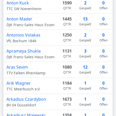
Anton Kuck
1590
2
0
QTTR
Gespielt
Offen
TTC SW Nievenheim
Anton Mader
1445
13
0
QTTR
Gespielt
Offen
DJK Franz-Sales-Haus Essen
Antonios Volakas
1250
2
0
QTTR
Gespielt
Offen
VfL Bochum 1848
Aprameya Shukla
1131
3
0
QTTR
Gespielt
Offen
DJK Franz-Sales-Haus Essen
Aras Sevim
1080
12
0
QTTR
Gespielt
Offen
TTV Falken Rheinkamp
Arik Wagner
1184
1
0
QTTR
Gespielt
Offen
TTC Meerbusch e.V.
Arkadius Czardybon
1673
1
0
QTTR
Gespielt
Offen
BV 04 Düsseldorf
Arkadiusz Majewski
1358
1
0