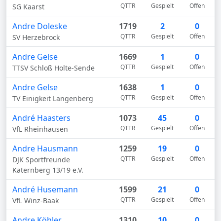
QTTR
Gespielt
Offen
SG Kaarst
Andre Doleske
1719
2
0
QTTR
Gespielt
Offen
SV Herzebrock
Andre Gelse
1669
1
0
QTTR
Gespielt
Offen
TTSV Schloß Holte-Sende
Andre Gelse
1638
1
0
QTTR
Gespielt
Offen
TV Einigkeit Langenberg
André Haasters
1073
45
0
QTTR
Gespielt
Offen
VfL Rheinhausen
Andre Hausmann
1259
19
0
QTTR
Gespielt
Offen
DJK Sportfreunde
Katernberg 13/19 e.V.
André Husemann
1599
21
0
QTTR
Gespielt
Offen
VfL Winz-Baak
Andre Köhler
1310
10
0