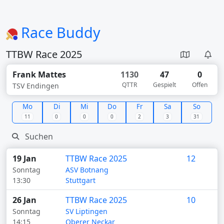
Race Buddy
TTBW Race 2025
Frank Mattes
1130
47
0
QTTR
Gespielt
Offen
TSV Endingen
Mo
Di
Mi
Do
Fr
Sa
So
11
0
0
0
2
3
31
19 Jan
TTBW Race 2025
12
Sonntag
ASV Botnang
13:30
Stuttgart
26 Jan
TTBW Race 2025
10
Sonntag
SV Liptingen
14:15
Oberer Neckar