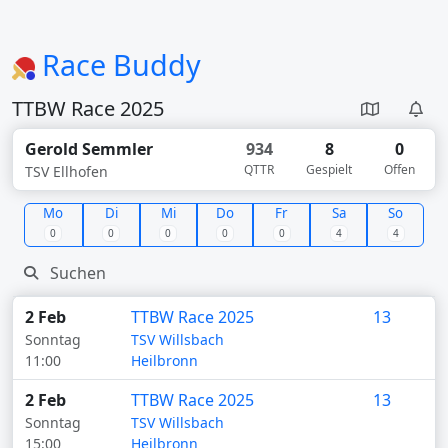
Race Buddy
TTBW Race 2025
Gerold Semmler
934
8
0
QTTR
Gespielt
Offen
TSV Ellhofen
Mo
Di
Mi
Do
Fr
Sa
So
0
0
0
0
0
4
4
2 Feb
TTBW Race 2025
13
Sonntag
TSV Willsbach
11:00
Heilbronn
2 Feb
TTBW Race 2025
13
Sonntag
TSV Willsbach
15:00
Heilbronn