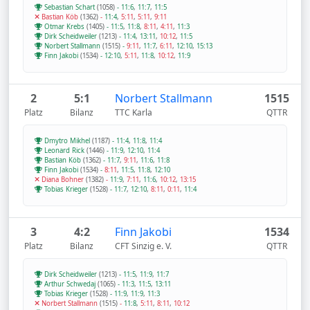
Sebastian Schart
(1058)
-
11:6
,
11:7
,
11:5
Bastian Köb
(1362)
-
11:4
,
5:11
,
5:11
,
9:11
Otmar Krebs
(1405)
-
11:5
,
11:8
,
8:11
,
4:11
,
11:3
Dirk Scheidweiler
(1213)
-
11:4
,
13:11
,
10:12
,
11:5
Norbert Stallmann
(1515)
-
9:11
,
11:7
,
6:11
,
12:10
,
15:13
Finn Jakobi
(1534)
-
12:10
,
5:11
,
11:8
,
10:12
,
11:9
2
5:1
Norbert Stallmann
1515
Platz
Bilanz
TTC Karla
QTTR
Dmytro Mikhel
(1187)
-
11:4
,
11:8
,
11:4
Leonard Rick
(1446)
-
11:9
,
12:10
,
11:4
Bastian Köb
(1362)
-
11:7
,
9:11
,
11:6
,
11:8
Finn Jakobi
(1534)
-
8:11
,
11:5
,
11:8
,
12:10
Diana Bohner
(1382)
-
11:9
,
7:11
,
11:6
,
10:12
,
13:15
Tobias Krieger
(1528)
-
11:7
,
12:10
,
8:11
,
0:11
,
11:4
3
4:2
Finn Jakobi
1534
Platz
Bilanz
CFT Sinzig e. V.
QTTR
Dirk Scheidweiler
(1213)
-
11:5
,
11:9
,
11:7
Arthur Schwedaj
(1065)
-
11:3
,
11:5
,
13:11
Tobias Krieger
(1528)
-
11:9
,
11:9
,
11:3
Norbert Stallmann
(1515)
-
11:8
,
5:11
,
8:11
,
10:12