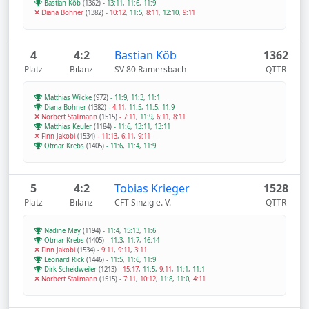
Bastian Köb
(1362)
-
13:11
,
11:6
,
11:9
Diana Bohner
(1382)
-
10:12
,
11:5
,
8:11
,
12:10
,
9:11
4
4:2
Bastian Köb
1362
Platz
Bilanz
SV 80 Ramersbach
QTTR
Matthias Wilcke
(972)
-
11:9
,
11:3
,
11:1
Diana Bohner
(1382)
-
4:11
,
11:5
,
11:5
,
11:9
Norbert Stallmann
(1515)
-
7:11
,
11:9
,
6:11
,
8:11
Matthias Keuler
(1184)
-
11:6
,
13:11
,
13:11
Finn Jakobi
(1534)
-
11:13
,
6:11
,
9:11
Otmar Krebs
(1405)
-
11:6
,
11:4
,
11:9
5
4:2
Tobias Krieger
1528
Platz
Bilanz
CFT Sinzig e. V.
QTTR
Nadine May
(1194)
-
11:4
,
15:13
,
11:6
Otmar Krebs
(1405)
-
11:3
,
11:7
,
16:14
Finn Jakobi
(1534)
-
9:11
,
9:11
,
3:11
Leonard Rick
(1446)
-
11:5
,
11:6
,
11:9
Dirk Scheidweiler
(1213)
-
15:17
,
11:5
,
9:11
,
11:1
,
11:1
Norbert Stallmann
(1515)
-
7:11
,
10:12
,
11:8
,
11:0
,
4:11