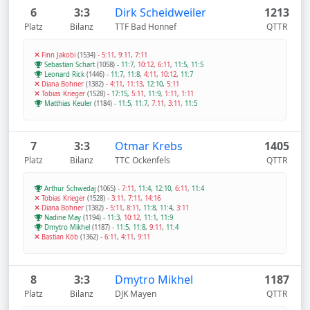
6
3:3
Dirk Scheidweiler
1213
Platz
Bilanz
TTF Bad Honnef
QTTR
Finn Jakobi
(1534)
-
5:11
,
9:11
,
7:11
Sebastian Schart
(1058)
-
11:7
,
10:12
,
6:11
,
11:5
,
11:5
Leonard Rick
(1446)
-
11:7
,
11:8
,
4:11
,
10:12
,
11:7
Diana Bohner
(1382)
-
4:11
,
11:13
,
12:10
,
5:11
Tobias Krieger
(1528)
-
17:15
,
5:11
,
11:9
,
1:11
,
1:11
Matthias Keuler
(1184)
-
11:5
,
11:7
,
7:11
,
3:11
,
11:5
7
3:3
Otmar Krebs
1405
Platz
Bilanz
TTC Ockenfels
QTTR
Arthur Schwedaj
(1065)
-
7:11
,
11:4
,
12:10
,
6:11
,
11:4
Tobias Krieger
(1528)
-
3:11
,
7:11
,
14:16
Diana Bohner
(1382)
-
5:11
,
8:11
,
11:8
,
11:4
,
3:11
Nadine May
(1194)
-
11:3
,
10:12
,
11:1
,
11:9
Dmytro Mikhel
(1187)
-
11:5
,
11:8
,
9:11
,
11:4
Bastian Köb
(1362)
-
6:11
,
4:11
,
9:11
8
3:3
Dmytro Mikhel
1187
Platz
Bilanz
DJK Mayen
QTTR