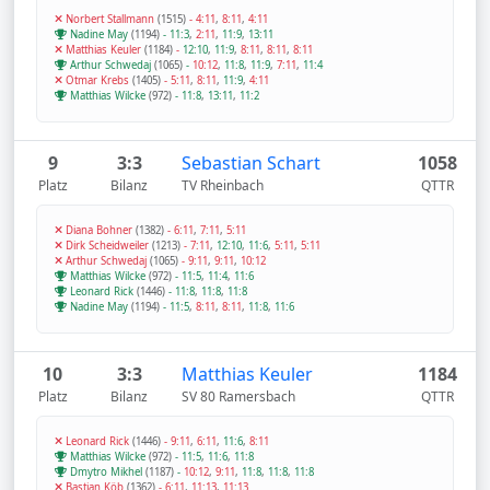
Norbert Stallmann
(1515)
-
4:11
,
8:11
,
4:11
Nadine May
(1194)
-
11:3
,
2:11
,
11:9
,
13:11
Matthias Keuler
(1184)
-
12:10
,
11:9
,
8:11
,
8:11
,
8:11
Arthur Schwedaj
(1065)
-
10:12
,
11:8
,
11:9
,
7:11
,
11:4
Otmar Krebs
(1405)
-
5:11
,
8:11
,
11:9
,
4:11
Matthias Wilcke
(972)
-
11:8
,
13:11
,
11:2
9
3:3
Sebastian Schart
1058
Platz
Bilanz
TV Rheinbach
QTTR
Diana Bohner
(1382)
-
6:11
,
7:11
,
5:11
Dirk Scheidweiler
(1213)
-
7:11
,
12:10
,
11:6
,
5:11
,
5:11
Arthur Schwedaj
(1065)
-
9:11
,
9:11
,
10:12
Matthias Wilcke
(972)
-
11:5
,
11:4
,
11:6
Leonard Rick
(1446)
-
11:8
,
11:8
,
11:8
Nadine May
(1194)
-
11:5
,
8:11
,
8:11
,
11:8
,
11:6
10
3:3
Matthias Keuler
1184
Platz
Bilanz
SV 80 Ramersbach
QTTR
Leonard Rick
(1446)
-
9:11
,
6:11
,
11:6
,
8:11
Matthias Wilcke
(972)
-
11:5
,
11:6
,
11:8
Dmytro Mikhel
(1187)
-
10:12
,
9:11
,
11:8
,
11:8
,
11:8
Bastian Köb
(1362)
-
6:11
,
11:13
,
11:13