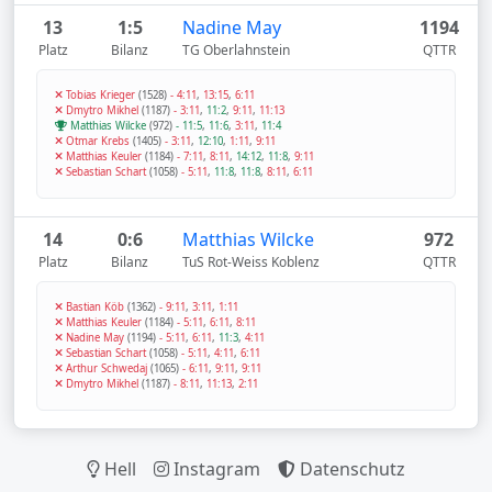
13
1:5
Nadine May
1194
Platz
Bilanz
TG Oberlahnstein
QTTR
Tobias Krieger
(1528)
-
4:11
,
13:15
,
6:11
Dmytro Mikhel
(1187)
-
3:11
,
11:2
,
9:11
,
11:13
Matthias Wilcke
(972)
-
11:5
,
11:6
,
3:11
,
11:4
Otmar Krebs
(1405)
-
3:11
,
12:10
,
1:11
,
9:11
Matthias Keuler
(1184)
-
7:11
,
8:11
,
14:12
,
11:8
,
9:11
Sebastian Schart
(1058)
-
5:11
,
11:8
,
11:8
,
8:11
,
6:11
14
0:6
Matthias Wilcke
972
Platz
Bilanz
TuS Rot-Weiss Koblenz
QTTR
Bastian Köb
(1362)
-
9:11
,
3:11
,
1:11
Matthias Keuler
(1184)
-
5:11
,
6:11
,
8:11
Nadine May
(1194)
-
5:11
,
6:11
,
11:3
,
4:11
Sebastian Schart
(1058)
-
5:11
,
4:11
,
6:11
Arthur Schwedaj
(1065)
-
6:11
,
9:11
,
9:11
Dmytro Mikhel
(1187)
-
8:11
,
11:13
,
2:11
Hell
Instagram
Datenschutz