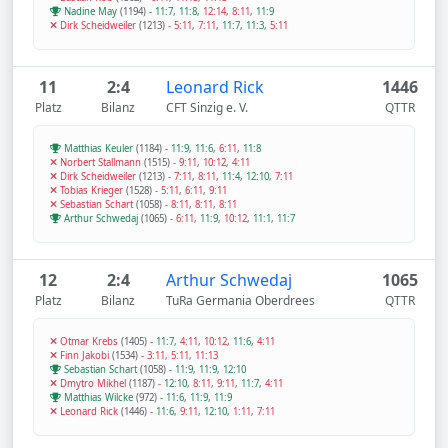
Nadine May
(1194)
-
11:7
,
11:8
,
12:14
,
8:11
,
11:9
Dirk Scheidweiler
(1213)
-
5:11
,
7:11
,
11:7
,
11:3
,
5:11
11
2:4
Leonard Rick
1446
Platz
Bilanz
CFT Sinzig e. V.
QTTR
Matthias Keuler
(1184)
-
11:9
,
11:6
,
6:11
,
11:8
Norbert Stallmann
(1515)
-
9:11
,
10:12
,
4:11
Dirk Scheidweiler
(1213)
-
7:11
,
8:11
,
11:4
,
12:10
,
7:11
Tobias Krieger
(1528)
-
5:11
,
6:11
,
9:11
Sebastian Schart
(1058)
-
8:11
,
8:11
,
8:11
Arthur Schwedaj
(1065)
-
6:11
,
11:9
,
10:12
,
11:1
,
11:7
12
2:4
Arthur Schwedaj
1065
Platz
Bilanz
TuRa Germania Oberdrees
QTTR
Otmar Krebs
(1405)
-
11:7
,
4:11
,
10:12
,
11:6
,
4:11
Finn Jakobi
(1534)
-
3:11
,
5:11
,
11:13
Sebastian Schart
(1058)
-
11:9
,
11:9
,
12:10
Dmytro Mikhel
(1187)
-
12:10
,
8:11
,
9:11
,
11:7
,
4:11
Matthias Wilcke
(972)
-
11:6
,
11:9
,
11:9
Leonard Rick
(1446)
-
11:6
,
9:11
,
12:10
,
1:11
,
7:11