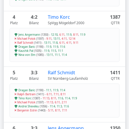
4
4:2
Timo Korc
1387
Platz
Bilanz
SpVgg Mögeldorf 2000
QTTR
Jens Angermann
(1350)
-
12:10
,
6:11
,
11:9
,
8:11
,
11:9
Michael Potok
(1597)
-
9:11
,
13:11
,
4:11
,
12:14
Ralf Schmidt
(1411)
-
13:11
,
11:8
,
6:11
,
4:11
,
9:11
Dragan Baric
(1190)
-
11:9
,
11:9
,
11:6
Kaushik Pal
(1035)
-
11:9
,
11:5
,
11:1
Nina von Elm
(1085)
-
13:11
,
11:1
,
11:4
5
3:3
Ralf Schmidt
1411
Platz
Bilanz
SV Nürnberg-Laufamholz
QTTR
Dragan Baric
(1190)
-
11:1
,
11:9
,
11:4
Ralph Bertram
(1411)
-
6:11
,
7:11
,
8:11
Timo Korc
(1387)
-
11:13
,
8:11
,
11:6
,
11:4
,
11:9
Michael Potok
(1597)
-
11:13
,
6:11
,
2:11
Andrei Sheveleu
(1056)
-
11:4
,
11:3
,
11:6
Benjamin Estrin
(1443)
-
5:11
,
8:11
,
7:11
6
3:3
Jens Angermann
1350