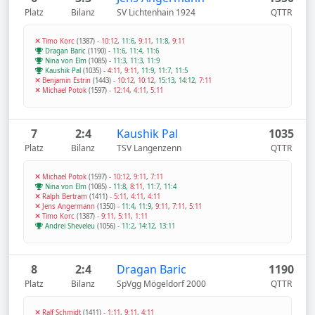
Platz
Bilanz
SV Lichtenhain 1924
QTTR
Timo Korc
(1387)
-
10:12
,
11:6
,
9:11
,
11:8
,
9:11
Dragan Baric
(1190)
-
11:6
,
11:4
,
11:6
Nina von Elm
(1085)
-
11:3
,
11:3
,
11:9
Kaushik Pal
(1035)
-
4:11
,
9:11
,
11:9
,
11:7
,
11:5
Benjamin Estrin
(1443)
-
10:12
,
10:12
,
15:13
,
14:12
,
7:11
Michael Potok
(1597)
-
12:14
,
4:11
,
5:11
7
2:4
Kaushik Pal
1035
Platz
Bilanz
TSV Langenzenn
QTTR
Michael Potok
(1597)
-
10:12
,
9:11
,
7:11
Nina von Elm
(1085)
-
11:8
,
8:11
,
11:7
,
11:4
Ralph Bertram
(1411)
-
5:11
,
4:11
,
4:11
Jens Angermann
(1350)
-
11:4
,
11:9
,
9:11
,
7:11
,
5:11
Timo Korc
(1387)
-
9:11
,
5:11
,
1:11
Andrei Sheveleu
(1056)
-
11:2
,
14:12
,
13:11
8
2:4
Dragan Baric
1190
Platz
Bilanz
SpVgg Mögeldorf 2000
QTTR
Ralf Schmidt
(1411)
-
1:11
,
9:11
,
4:11