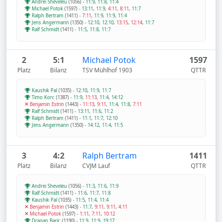
Andrei Sheveleu
(1056)
-
11:9
,
11:8
,
11:4
Michael Potok
(1597)
-
13:11
,
11:9
,
4:11
,
8:11
,
11:7
Ralph Bertram
(1411)
-
7:11
,
11:9
,
11:9
,
11:4
Jens Angermann
(1350)
-
12:10
,
12:10
,
13:15
,
12:14
,
11:7
Ralf Schmidt
(1411)
-
11:5
,
11:8
,
11:7
2
5:1
Michael Potok
1597
Platz
Bilanz
TSV Mühlhof 1903
QTTR
Kaushik Pal
(1035)
-
12:10
,
11:9
,
11:7
Timo Korc
(1387)
-
11:9
,
11:13
,
11:4
,
14:12
Benjamin Estrin
(1443)
-
11:13
,
9:11
,
11:4
,
11:8
,
7:11
Ralf Schmidt
(1411)
-
13:11
,
11:6
,
11:2
Ralph Bertram
(1411)
-
11:1
,
11:7
,
12:10
Jens Angermann
(1350)
-
14:12
,
11:4
,
11:5
3
4:2
Ralph Bertram
1411
Platz
Bilanz
CVJM Lauf
QTTR
Andrei Sheveleu
(1056)
-
11:3
,
11:6
,
11:9
Ralf Schmidt
(1411)
-
11:6
,
11:7
,
11:8
Kaushik Pal
(1035)
-
11:5
,
11:4
,
11:4
Benjamin Estrin
(1443)
-
11:7
,
9:11
,
9:11
,
4:11
Michael Potok
(1597)
-
1:11
,
7:11
,
10:12
Dragan Baric
(1190)
-
11:9
,
11:9
,
19:17