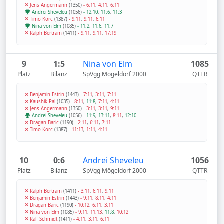
Jens Angermann
(1350)
-
6:11
,
4:11
,
6:11
Andrei Sheveleu
(1056)
-
12:10
,
11:6
,
11:3
Timo Korc
(1387)
-
9:11
,
9:11
,
6:11
Nina von Elm
(1085)
-
11:2
,
11:6
,
11:7
Ralph Bertram
(1411)
-
9:11
,
9:11
,
17:19
9
1:5
Nina von Elm
1085
Platz
Bilanz
SpVgg Mögeldorf 2000
QTTR
Benjamin Estrin
(1443)
-
7:11
,
3:11
,
7:11
Kaushik Pal
(1035)
-
8:11
,
11:8
,
7:11
,
4:11
Jens Angermann
(1350)
-
3:11
,
3:11
,
9:11
Andrei Sheveleu
(1056)
-
11:9
,
13:11
,
8:11
,
12:10
Dragan Baric
(1190)
-
2:11
,
6:11
,
7:11
Timo Korc
(1387)
-
11:13
,
1:11
,
4:11
10
0:6
Andrei Sheveleu
1056
Platz
Bilanz
SpVgg Mögeldorf 2000
QTTR
Ralph Bertram
(1411)
-
3:11
,
6:11
,
9:11
Benjamin Estrin
(1443)
-
9:11
,
8:11
,
4:11
Dragan Baric
(1190)
-
10:12
,
6:11
,
3:11
Nina von Elm
(1085)
-
9:11
,
11:13
,
11:8
,
10:12
Ralf Schmidt
(1411)
-
4:11
,
3:11
,
6:11