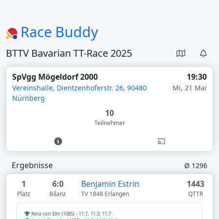
Race Buddy
BTTV Bavarian TT-Race 2025
SpVgg Mögeldorf 2000
19:30
Vereinshalle, Dientzenhoferstr. 26, 90480
Mi, 21 Mai
Nürnberg
10
Teilnehmer
Ergebnisse
Ø 1296
1
6:0
Benjamin Estrin
1443
Platz
Bilanz
TV 1848 Erlangen
QTTR
Nina von Elm
(1085)
-
11:7
,
11:3
,
11:7