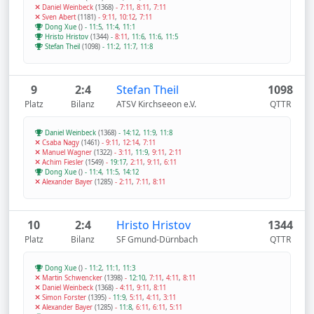
Daniel Weinbeck
(1368)
-
7:11
,
8:11
,
7:11
Sven Abert
(1181)
-
9:11
,
10:12
,
7:11
Dong Xue
()
-
11:5
,
11:4
,
11:1
Hristo Hristov
(1344)
-
8:11
,
11:6
,
11:6
,
11:5
Stefan Theil
(1098)
-
11:2
,
11:7
,
11:8
9
2:4
Stefan Theil
1098
Platz
Bilanz
ATSV Kirchseeon e.V.
QTTR
Daniel Weinbeck
(1368)
-
14:12
,
11:9
,
11:8
Csaba Nagy
(1461)
-
9:11
,
12:14
,
7:11
Manuel Wagner
(1322)
-
3:11
,
11:9
,
9:11
,
2:11
Achim Fiesler
(1549)
-
19:17
,
2:11
,
9:11
,
6:11
Dong Xue
()
-
11:4
,
11:5
,
14:12
Alexander Bayer
(1285)
-
2:11
,
7:11
,
8:11
10
2:4
Hristo Hristov
1344
Platz
Bilanz
SF Gmund-Dürnbach
QTTR
Dong Xue
()
-
11:2
,
11:1
,
11:3
Martin Schwencker
(1398)
-
12:10
,
7:11
,
4:11
,
8:11
Daniel Weinbeck
(1368)
-
4:11
,
9:11
,
8:11
Simon Forster
(1395)
-
11:9
,
5:11
,
4:11
,
3:11
Alexander Bayer
(1285)
-
11:8
,
6:11
,
6:11
,
5:11