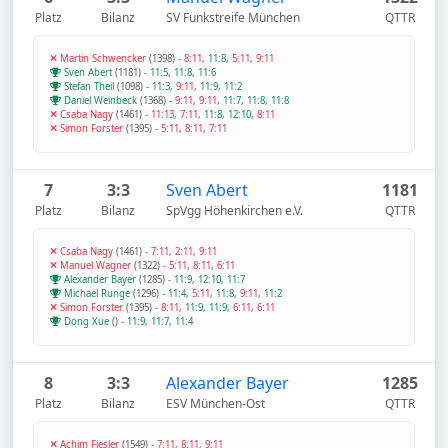
Platz
Bilanz
SV Funkstreife München
QTTR
Martin Schwencker
(1398)
-
8:11
,
11:8
,
5:11
,
9:11
Sven Abert
(1181)
-
11:5
,
11:8
,
11:6
Stefan Theil
(1098)
-
11:3
,
9:11
,
11:9
,
11:2
Daniel Weinbeck
(1368)
-
9:11
,
9:11
,
11:7
,
11:8
,
11:8
Csaba Nagy
(1461)
-
11:13
,
7:11
,
11:8
,
12:10
,
8:11
Simon Forster
(1395)
-
5:11
,
8:11
,
7:11
7
3:3
Sven Abert
1181
Platz
Bilanz
SpVgg Höhenkirchen e.V.
QTTR
Csaba Nagy
(1461)
-
7:11
,
2:11
,
9:11
Manuel Wagner
(1322)
-
5:11
,
8:11
,
6:11
Alexander Bayer
(1285)
-
11:9
,
12:10
,
11:7
Michael Runge
(1296)
-
11:4
,
5:11
,
11:8
,
9:11
,
11:2
Simon Forster
(1395)
-
8:11
,
11:9
,
11:9
,
6:11
,
6:11
Dong Xue
()
-
11:9
,
11:7
,
11:4
8
3:3
Alexander Bayer
1285
Platz
Bilanz
ESV München-Ost
QTTR
Achim Fiesler
(1549)
-
7:11
,
8:11
,
9:11