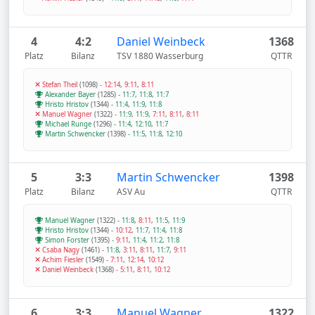
4
4:2
Daniel Weinbeck
1368
Platz
Bilanz
TSV 1880 Wasserburg
QTTR
Stefan Theil
(1098)
-
12:14
,
9:11
,
8:11
Alexander Bayer
(1285)
-
11:7
,
11:8
,
11:7
Hristo Hristov
(1344)
-
11:4
,
11:9
,
11:8
Manuel Wagner
(1322)
-
11:9
,
11:9
,
7:11
,
8:11
,
8:11
Michael Runge
(1296)
-
11:4
,
12:10
,
11:7
Martin Schwencker
(1398)
-
11:5
,
11:8
,
12:10
5
3:3
Martin Schwencker
1398
Platz
Bilanz
ASV Au
QTTR
Manuel Wagner
(1322)
-
11:8
,
8:11
,
11:5
,
11:9
Hristo Hristov
(1344)
-
10:12
,
11:7
,
11:4
,
11:8
Simon Forster
(1395)
-
9:11
,
11:4
,
11:2
,
11:8
Csaba Nagy
(1461)
-
11:8
,
3:11
,
8:11
,
11:7
,
9:11
Achim Fiesler
(1549)
-
7:11
,
12:14
,
10:12
Daniel Weinbeck
(1368)
-
5:11
,
8:11
,
10:12
6
3:3
Manuel Wagner
1322