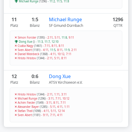
Michael Runge
(1296)
-
11:2
,
11:5
,
11:8
11
1:5
Michael Runge
1296
Platz
Bilanz
SF Gmund-Dürnbach
QTTR
Simon Forster
(1395)
-
2:11
,
5:11
,
11:8
,
9:11
Dong Xue
()
-
11:3
,
11:7
,
12:10
Csaba Nagy
(1461)
-
7:11
,
8:11
,
8:11
Sven Abert
(1181)
-
4:11
,
11:5
,
8:11
,
11:9
,
2:11
Daniel Weinbeck
(1368)
-
4:11
,
10:12
,
7:11
Hristo Hristov
(1344)
-
2:11
,
5:11
,
8:11
12
0:6
Dong Xue
Platz
Bilanz
ATSV Kirchseeon e.V.
Hristo Hristov
(1344)
-
2:11
,
1:11
,
3:11
Michael Runge
(1296)
-
3:11
,
7:11
,
10:12
Achim Fiesler
(1549)
-
3:11
,
8:11
,
7:11
Alexander Bayer
(1285)
-
5:11
,
4:11
,
1:11
Stefan Theil
(1098)
-
4:11
,
5:11
,
12:14
Sven Abert
(1181)
-
9:11
,
7:11
,
4:11