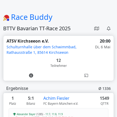
Race Buddy
BTTV Bavarian TT-Race 2025
ATSV Kirchseeon e.V.
20:00
Schulturnhalle über dem Schwimmbad,
Di, 6 Mai
Rathausstraße 1, 85614 Kirchseeon
12
Teilnehmer
Ergebnisse
Ø 1336
1
5:1
Achim Fiesler
1549
Platz
Bilanz
FC Bayern München e.V.
QTTR
Alexander Bayer
(1285)
-
11:7
,
11:8
,
11:9