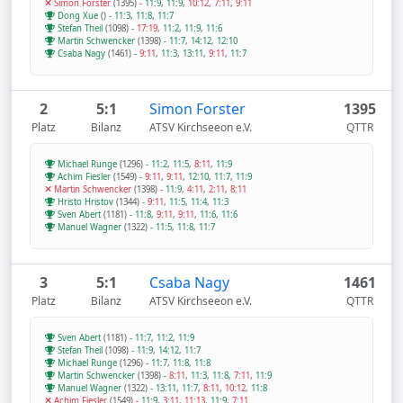
Simon Forster
(1395)
-
11:9
,
11:9
,
10:12
,
7:11
,
9:11
Dong Xue
()
-
11:3
,
11:8
,
11:7
Stefan Theil
(1098)
-
17:19
,
11:2
,
11:9
,
11:6
Martin Schwencker
(1398)
-
11:7
,
14:12
,
12:10
Csaba Nagy
(1461)
-
9:11
,
11:3
,
13:11
,
9:11
,
11:7
2
5:1
Simon Forster
1395
Platz
Bilanz
ATSV Kirchseeon e.V.
QTTR
Michael Runge
(1296)
-
11:2
,
11:5
,
8:11
,
11:9
Achim Fiesler
(1549)
-
9:11
,
9:11
,
12:10
,
11:7
,
11:9
Martin Schwencker
(1398)
-
11:9
,
4:11
,
2:11
,
8:11
Hristo Hristov
(1344)
-
9:11
,
11:5
,
11:4
,
11:3
Sven Abert
(1181)
-
11:8
,
9:11
,
9:11
,
11:6
,
11:6
Manuel Wagner
(1322)
-
11:5
,
11:8
,
11:7
3
5:1
Csaba Nagy
1461
Platz
Bilanz
ATSV Kirchseeon e.V.
QTTR
Sven Abert
(1181)
-
11:7
,
11:2
,
11:9
Stefan Theil
(1098)
-
11:9
,
14:12
,
11:7
Michael Runge
(1296)
-
11:7
,
11:8
,
11:8
Martin Schwencker
(1398)
-
8:11
,
11:3
,
11:8
,
7:11
,
11:9
Manuel Wagner
(1322)
-
13:11
,
11:7
,
8:11
,
10:12
,
11:8
Achim Fiesler
(1549)
-
11:9
,
3:11
,
11:13
,
11:9
,
7:11