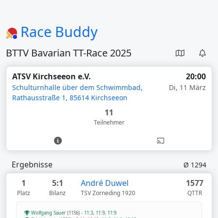
Race Buddy
BTTV Bavarian TT-Race 2025
ATSV Kirchseeon e.V.
20:00
Schulturnhalle über dem Schwimmbad,
Di, 11 März
Rathausstraße 1, 85614 Kirchseeon
11
Teilnehmer
Ergebnisse
Ø 1294
1
5:1
André Duwel
1577
Platz
Bilanz
TSV Zorneding 1920
QTTR
Wolfgang Sauer
(1156)
-
11:3
,
11:9
,
11:9