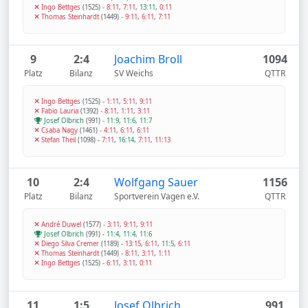
Ingo Bettges
(1525)
-
8:11
,
7:11
,
13:11
,
0:11
Thomas Steinhardt
(1449)
-
9:11
,
6:11
,
7:11
9
2:4
Joachim Broll
1094
Platz
Bilanz
SV Weichs
QTTR
Ingo Bettges
(1525)
-
1:11
,
5:11
,
9:11
Fabio Lauria
(1392)
-
8:11
,
1:11
,
3:11
Josef Olbrich
(991)
-
11:9
,
11:6
,
11:7
Csaba Nagy
(1461)
-
4:11
,
6:11
,
6:11
Stefan Theil
(1098)
-
7:11
,
16:14
,
7:11
,
11:13
10
2:4
Wolfgang Sauer
1156
Platz
Bilanz
Sportverein Vagen e.V.
QTTR
André Duwel
(1577)
-
3:11
,
9:11
,
9:11
Josef Olbrich
(991)
-
11:4
,
11:4
,
11:6
Diego Silva Cremer
(1189)
-
13:15
,
6:11
,
11:5
,
6:11
Thomas Steinhardt
(1449)
-
8:11
,
3:11
,
1:11
Ingo Bettges
(1525)
-
6:11
,
3:11
,
0:11
11
1:5
Josef Olbrich
991