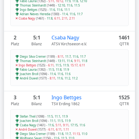
Fabio Lauria
(1392)
-
5:11
,
10:12
,
11:9
,
11:8
,
12:10
Thomas Steinhardt
(1449)
-
12:10
,
11:6
,
11:5
Ingo Bettges
(1525)
-
11:6
,
11:6
,
11:1
Adrian Nieves Heredia
(1300)
-
11:4
,
11:6
,
11:7
Csaba Nagy
(1461)
-
11:8
,
6:11
,
2:11
,
2:11
2
5:1
Csaba Nagy
1461
Platz
Bilanz
ATSV Kirchseeon e.V.
QTTR
Diego Silva Cremer
(1189)
-
8:11
,
11:7
,
11:6
,
11:7
Thomas Steinhardt
(1449)
-
13:11
,
11:4
,
9:11
,
11:8
Ingo Bettges
(1525)
-
6:11
,
11:5
,
11:9
,
15:17
,
6:11
Fabio Lauria
(1392)
-
11:5
,
11:8
,
11:9
Joachim Broll
(1094)
-
11:4
,
11:6
,
11:6
André Duwel
(1577)
-
8:11
,
11:6
,
11:2
,
11:2
3
5:1
Ingo Bettges
1525
Platz
Bilanz
TSV Erding 1862
QTTR
Stefan Theil
(1098)
-
11:5
,
11:1
,
11:9
Joachim Broll
(1094)
-
11:1
,
11:5
,
11:9
Csaba Nagy
(1461)
-
11:6
,
5:11
,
9:11
,
17:15
,
11:6
André Duwel
(1577)
-
6:11
,
6:11
,
1:11
Diego Silva Cremer
(1189)
-
11:8
,
11:7
,
11:13
,
11:0
Wolfgang Sauer
(1156)
-
11:6
,
11:3
,
11:0