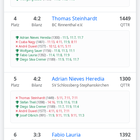
4
4:2
Thomas Steinhardt
1449
Platz
Bilanz
BC Rinnenthal e.V.
QTTR
Adrian Nieves Heredia
(1300)
-
11:5
,
11:7
,
11:7
Csaba Nagy
(1461)
-
11:13
,
4:11
,
11:9
,
8:11
André Duwel
(1577)
-
10:12
,
6:11
,
5:11
Wolfgang Sauer
(1156)
-
11:8
,
11:3
,
11:1
Fabio Lauria
(1392)
-
11:4
,
11:8
,
11:9
Diego Silva Cremer
(1189)
-
11:9
,
11:6
,
11:7
5
4:2
Adrian Nieves Heredia
1300
Platz
Bilanz
SV Schlossberg-Stephanskirchen
QTTR
Thomas Steinhardt
(1449)
-
5:11
,
7:11
,
7:11
Stefan Theil
(1098)
-
14:16
,
11:9
,
11:6
,
11:8
Diego Silva Cremer
(1189)
-
11:7
,
11:9
,
11:4
André Duwel
(1577)
-
4:11
,
6:11
,
7:11
Josef Olbrich
(991)
-
11:9
,
9:11
,
11:9
,
9:11
,
11:3
6
3:3
Fabio Lauria
1392