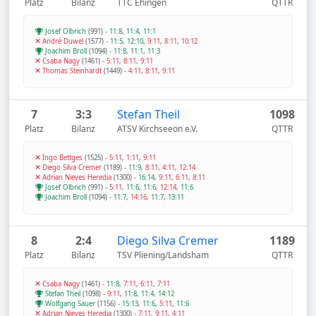
Platz
Bilanz
TTC Ehingen
QTTR
Josef Olbrich
(991)
-
11:8
,
11:4
,
11:1
André Duwel
(1577)
-
11:5
,
12:10
,
9:11
,
8:11
,
10:12
Joachim Broll
(1094)
-
11:8
,
11:1
,
11:3
Csaba Nagy
(1461)
-
5:11
,
8:11
,
9:11
Thomas Steinhardt
(1449)
-
4:11
,
8:11
,
9:11
7
3:3
Stefan Theil
1098
Platz
Bilanz
ATSV Kirchseeon e.V.
QTTR
Ingo Bettges
(1525)
-
5:11
,
1:11
,
9:11
Diego Silva Cremer
(1189)
-
11:9
,
8:11
,
4:11
,
12:14
Adrian Nieves Heredia
(1300)
-
16:14
,
9:11
,
6:11
,
8:11
Josef Olbrich
(991)
-
5:11
,
11:6
,
11:6
,
12:14
,
11:6
Joachim Broll
(1094)
-
11:7
,
14:16
,
11:7
,
13:11
8
2:4
Diego Silva Cremer
1189
Platz
Bilanz
TSV Pliening/Landsham
QTTR
Csaba Nagy
(1461)
-
11:8
,
7:11
,
6:11
,
7:11
Stefan Theil
(1098)
-
9:11
,
11:8
,
11:4
,
14:12
Wolfgang Sauer
(1156)
-
15:13
,
11:6
,
5:11
,
11:6
Adrian Nieves Heredia
(1300)
-
7:11
,
9:11
,
4:11