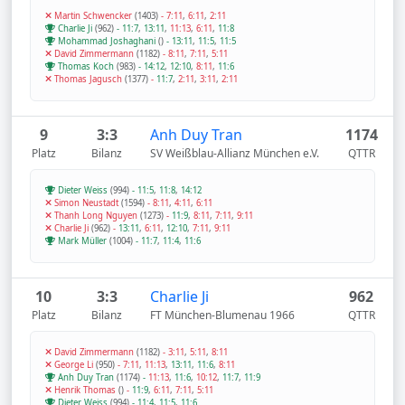
Martin Schwencker
(1403)
-
7:11
,
6:11
,
2:11
Charlie Ji
(962)
-
11:7
,
13:11
,
11:13
,
6:11
,
11:8
Mohammad Joshaghani
()
-
13:11
,
11:5
,
11:5
David Zimmermann
(1182)
-
8:11
,
7:11
,
5:11
Thomas Koch
(983)
-
14:12
,
12:10
,
8:11
,
11:6
Thomas Jagusch
(1377)
-
11:7
,
2:11
,
3:11
,
2:11
9
3:3
Anh Duy Tran
1174
Platz
Bilanz
SV Weißblau-Allianz München e.V.
QTTR
Dieter Weiss
(994)
-
11:5
,
11:8
,
14:12
Simon Neustadt
(1594)
-
8:11
,
4:11
,
6:11
Thanh Long Nguyen
(1273)
-
11:9
,
8:11
,
7:11
,
9:11
Charlie Ji
(962)
-
13:11
,
6:11
,
12:10
,
7:11
,
9:11
Mark Müller
(1004)
-
11:7
,
11:4
,
11:6
10
3:3
Charlie Ji
962
Platz
Bilanz
FT München-Blumenau 1966
QTTR
David Zimmermann
(1182)
-
3:11
,
5:11
,
8:11
George Li
(950)
-
7:11
,
11:13
,
13:11
,
11:6
,
8:11
Anh Duy Tran
(1174)
-
11:13
,
11:6
,
10:12
,
11:7
,
11:9
Henrik Thomas
()
-
11:9
,
6:11
,
7:11
,
5:11
Dieter Weiss
(994)
-
11:4
,
11:5
,
11:6