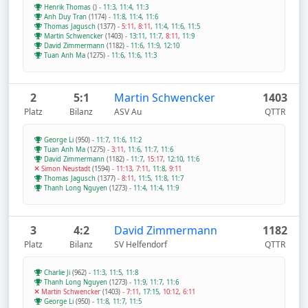
Henrik Thomas
()
-
11:3
,
11:4
,
11:3
Anh Duy Tran
(1174)
-
11:8
,
11:4
,
11:6
Thomas Jagusch
(1377)
-
5:11
,
8:11
,
11:4
,
11:6
,
11:5
Martin Schwencker
(1403)
-
13:11
,
11:7
,
8:11
,
11:9
David Zimmermann
(1182)
-
11:6
,
11:9
,
12:10
Tuan Anh Ma
(1275)
-
11:6
,
11:6
,
11:3
2
5:1
Martin Schwencker
1403
Platz
Bilanz
ASV Au
QTTR
George Li
(950)
-
11:7
,
11:6
,
11:2
Tuan Anh Ma
(1275)
-
3:11
,
11:6
,
11:7
,
11:6
David Zimmermann
(1182)
-
11:7
,
15:17
,
12:10
,
11:6
Simon Neustadt
(1594)
-
11:13
,
7:11
,
11:8
,
9:11
Thomas Jagusch
(1377)
-
8:11
,
11:5
,
11:8
,
11:7
Thanh Long Nguyen
(1273)
-
11:4
,
11:4
,
11:9
3
4:2
David Zimmermann
1182
Platz
Bilanz
SV Helfendorf
QTTR
Charlie Ji
(962)
-
11:3
,
11:5
,
11:8
Thanh Long Nguyen
(1273)
-
11:9
,
11:7
,
11:6
Martin Schwencker
(1403)
-
7:11
,
17:15
,
10:12
,
6:11
George Li
(950)
-
11:8
,
11:7
,
11:5