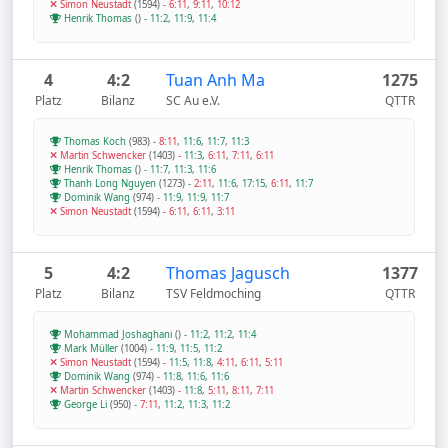
Simon Neustadt
(1594)
-
6:11
,
9:11
,
10:12
Henrik Thomas
()
-
11:2
,
11:9
,
11:4
4
4:2
Tuan Anh Ma
1275
Platz
Bilanz
SC Au e.V.
QTTR
Thomas Koch
(983)
-
8:11
,
11:6
,
11:7
,
11:3
Martin Schwencker
(1403)
-
11:3
,
6:11
,
7:11
,
6:11
Henrik Thomas
()
-
11:7
,
11:3
,
11:6
Thanh Long Nguyen
(1273)
-
2:11
,
11:6
,
17:15
,
6:11
,
11:7
Dominik Wang
(974)
-
11:9
,
11:9
,
11:7
Simon Neustadt
(1594)
-
6:11
,
6:11
,
3:11
5
4:2
Thomas Jagusch
1377
Platz
Bilanz
TSV Feldmoching
QTTR
Mohammad Joshaghani
()
-
11:2
,
11:2
,
11:4
Mark Müller
(1004)
-
11:9
,
11:5
,
11:2
Simon Neustadt
(1594)
-
11:5
,
11:8
,
4:11
,
6:11
,
5:11
Dominik Wang
(974)
-
11:8
,
11:6
,
11:6
Martin Schwencker
(1403)
-
11:8
,
5:11
,
8:11
,
7:11
George Li
(950)
-
7:11
,
11:2
,
11:3
,
11:2