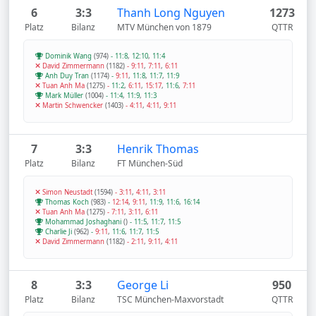
6
3:3
Thanh Long Nguyen
1273
Platz
Bilanz
MTV München von 1879
QTTR
Dominik Wang
(974)
-
11:8
,
12:10
,
11:4
David Zimmermann
(1182)
-
9:11
,
7:11
,
6:11
Anh Duy Tran
(1174)
-
9:11
,
11:8
,
11:7
,
11:9
Tuan Anh Ma
(1275)
-
11:2
,
6:11
,
15:17
,
11:6
,
7:11
Mark Müller
(1004)
-
11:4
,
11:9
,
11:3
Martin Schwencker
(1403)
-
4:11
,
4:11
,
9:11
7
3:3
Henrik Thomas
Platz
Bilanz
FT München-Süd
Simon Neustadt
(1594)
-
3:11
,
4:11
,
3:11
Thomas Koch
(983)
-
12:14
,
9:11
,
11:9
,
11:6
,
16:14
Tuan Anh Ma
(1275)
-
7:11
,
3:11
,
6:11
Mohammad Joshaghani
()
-
11:5
,
11:7
,
11:5
Charlie Ji
(962)
-
9:11
,
11:6
,
11:7
,
11:5
David Zimmermann
(1182)
-
2:11
,
9:11
,
4:11
8
3:3
George Li
950
Platz
Bilanz
TSC München-Maxvorstadt
QTTR