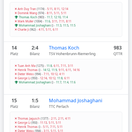
Anh Duy Tran
(1174)
-
5:11
,
8:11
,
12:14
Dominik Wang
(974)
-
8:11
,
5:11
,
5:11
Thomas Koch
(983)
-
11:7
,
12:10
,
11:4
Mark Müller
(1004)
-
11:6
,
3:11
,
7:11
,
8:11
Mohammad Joshaghani
()
-
11:3
,
11:5
,
11:5
Charlie Ji
(962)
-
4:11
,
5:11
,
6:11
14
2:4
Thomas Koch
983
Platz
Bilanz
TSV Hohenbrunn-Riemerling
QTTR
Tuan Anh Ma
(1275)
-
11:8
,
6:11
,
7:11
,
3:11
Henrik Thomas
()
-
14:12
,
11:9
,
9:11
,
6:11
,
14:16
Dieter Weiss
(994)
-
7:11
,
10:12
,
4:11
George Li
(950)
-
12:14
,
10:12
,
11:8
,
6:11
Mohammad Joshaghani
()
-
11:7
,
11:4
,
11:6
15
1:5
Mohammad Joshaghani
Platz
Bilanz
TTC Perlach
Thomas Jagusch
(1377)
-
2:11
,
2:11
,
4:11
George Li
(950)
-
11:13
,
5:11
,
5:11
Henrik Thomas
()
-
5:11
,
7:11
,
5:11
Dieter Weiss
(994)
-
3:11
,
5:11
,
5:11