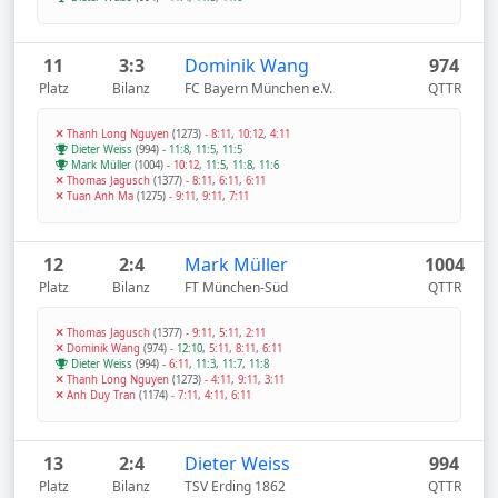
11
3:3
Dominik Wang
974
Platz
Bilanz
FC Bayern München e.V.
QTTR
Thanh Long Nguyen
(1273)
-
8:11
,
10:12
,
4:11
Dieter Weiss
(994)
-
11:8
,
11:5
,
11:5
Mark Müller
(1004)
-
10:12
,
11:5
,
11:8
,
11:6
Thomas Jagusch
(1377)
-
8:11
,
6:11
,
6:11
Tuan Anh Ma
(1275)
-
9:11
,
9:11
,
7:11
12
2:4
Mark Müller
1004
Platz
Bilanz
FT München-Süd
QTTR
Thomas Jagusch
(1377)
-
9:11
,
5:11
,
2:11
Dominik Wang
(974)
-
12:10
,
5:11
,
8:11
,
6:11
Dieter Weiss
(994)
-
6:11
,
11:3
,
11:7
,
11:8
Thanh Long Nguyen
(1273)
-
4:11
,
9:11
,
3:11
Anh Duy Tran
(1174)
-
7:11
,
4:11
,
6:11
13
2:4
Dieter Weiss
994
Platz
Bilanz
TSV Erding 1862
QTTR