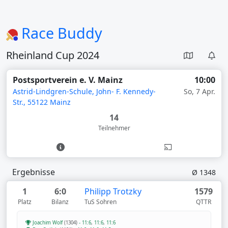
Race Buddy
Rheinland Cup 2024
Postsportverein e. V. Mainz
10:00
Astrid-Lindgren-Schule, John- F. Kennedy-
So, 7 Apr.
Str., 55122 Mainz
14
Teilnehmer
Ergebnisse
Ø 1348
1
6:0
Philipp Trotzky
1579
Platz
Bilanz
TuS Sohren
QTTR
Joachim Wolf
(1304)
-
11:6
,
11:6
,
11:6