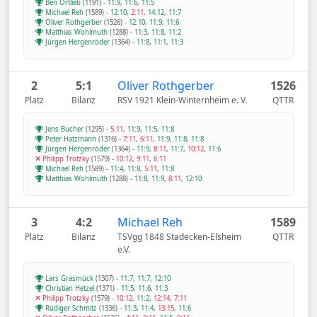
Ben Ortlieb
(1191)
-
11:9
,
11:6
,
11:5
Michael Reh
(1589)
-
12:10
,
2:11
,
14:12
,
11:7
Oliver Rothgerber
(1526)
-
12:10
,
11:9
,
11:6
Matthias Wohlmuth
(1288)
-
11:3
,
11:8
,
11:2
Jürgen Hergenröder
(1364)
-
11:8
,
11:1
,
11:3
2
5:1
Oliver Rothgerber
1526
Platz
Bilanz
RSV 1921 Klein-Winternheim e. V.
QTTR
Jens Bucher
(1295)
-
5:11
,
11:9
,
11:5
,
11:8
Peter Hatzmann
(1316)
-
7:11
,
6:11
,
11:9
,
11:8
,
11:8
Jürgen Hergenröder
(1364)
-
11:9
,
8:11
,
11:7
,
10:12
,
11:6
Philipp Trotzky
(1579)
-
10:12
,
9:11
,
6:11
Michael Reh
(1589)
-
11:4
,
11:8
,
5:11
,
11:8
Matthias Wohlmuth
(1288)
-
11:8
,
11:9
,
8:11
,
12:10
3
4:2
Michael Reh
1589
Platz
Bilanz
TSVgg 1848 Stadecken-Elsheim
QTTR
e.V.
Lars Grasmück
(1307)
-
11:7
,
11:7
,
12:10
Christian Hetzel
(1371)
-
11:5
,
11:6
,
11:3
Philipp Trotzky
(1579)
-
10:12
,
11:2
,
12:14
,
7:11
Rüdiger Schmitz
(1336)
-
11:3
,
11:4
,
13:15
,
11:6