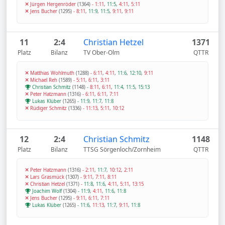
Jürgen Hergenröder
(1364)
-
1:11
,
11:5
,
4:11
,
5:11
Jens Bucher
(1295)
-
8:11
,
11:9
,
11:5
,
9:11
,
9:11
11
2:4
Christian Hetzel
1371
Platz
Bilanz
TV Ober-Olm
QTTR
Matthias Wohlmuth
(1288)
-
6:11
,
4:11
,
11:6
,
12:10
,
9:11
Michael Reh
(1589)
-
5:11
,
6:11
,
3:11
Christian Schmitz
(1148)
-
8:11
,
6:11
,
11:4
,
11:5
,
15:13
Peter Hatzmann
(1316)
-
6:11
,
6:11
,
7:11
Lukas Klüber
(1265)
-
11:9
,
11:7
,
11:8
Rüdiger Schmitz
(1336)
-
11:13
,
5:11
,
10:12
12
2:4
Christian Schmitz
1148
Platz
Bilanz
TTSG Sörgenloch/Zornheim
QTTR
Peter Hatzmann
(1316)
-
2:11
,
11:7
,
10:12
,
2:11
Lars Grasmück
(1307)
-
9:11
,
7:11
,
8:11
Christian Hetzel
(1371)
-
11:8
,
11:6
,
4:11
,
5:11
,
13:15
Joachim Wolf
(1304)
-
11:9
,
4:11
,
11:6
,
11:8
Jens Bucher
(1295)
-
9:11
,
6:11
,
7:11
Lukas Klüber
(1265)
-
11:6
,
11:13
,
11:7
,
9:11
,
11:8