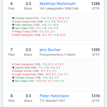
6
3:3
Matthias Wohlmuth
1288
Platz
Bilanz
SVF Ludwigshafen 1898/1946
QTTR
Christian Hetzel
(1371)
-
11:6
,
11:4
,
6:11
,
10:12
,
11:9
Jürgen Hergenröder
(1364)
-
6:11
,
11:8
,
10:12
,
6:11
Peter Hatzmann
(1316)
-
11:8
,
11:5
,
14:12
Ben Ortlieb
(1191)
-
9:11
,
11:6
,
11:6
,
11:9
Philipp Trotzky
(1579)
-
3:11
,
8:11
,
2:11
Oliver Rothgerber
(1526)
-
8:11
,
9:11
,
11:8
,
10:12
7
3:3
Jens Bucher
1295
Platz
Bilanz
Postsportverein e. V. Mainz
QTTR
Oliver Rothgerber
(1526)
-
11:5
,
9:11
,
5:11
,
8:11
Joachim Wolf
(1304)
-
7:11
,
11:8
,
11:4
,
11:5
Rüdiger Schmitz
(1336)
-
4:11
,
9:11
,
7:11
Jürgen Hergenröder
(1364)
-
10:12
,
8:11
,
11:6
,
7:11
Christian Schmitz
(1148)
-
11:9
,
11:6
,
11:7
Ben Ortlieb
(1191)
-
11:8
,
9:11
,
5:11
,
11:9
,
11:9
8
3:3
Peter Hatzmann
1316
Platz
Bilanz
TTC Walsdorf 1957
QTTR