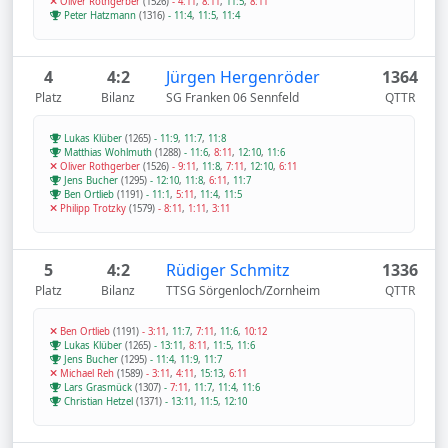
Oliver Rothgerber
(1526)
-
4:11
,
8:11
,
11:5
,
8:11
Peter Hatzmann
(1316)
-
11:4
,
11:5
,
11:4
4
4:2
Jürgen Hergenröder
1364
Platz
Bilanz
SG Franken 06 Sennfeld
QTTR
Lukas Klüber
(1265)
-
11:9
,
11:7
,
11:8
Matthias Wohlmuth
(1288)
-
11:6
,
8:11
,
12:10
,
11:6
Oliver Rothgerber
(1526)
-
9:11
,
11:8
,
7:11
,
12:10
,
6:11
Jens Bucher
(1295)
-
12:10
,
11:8
,
6:11
,
11:7
Ben Ortlieb
(1191)
-
11:1
,
5:11
,
11:4
,
11:5
Philipp Trotzky
(1579)
-
8:11
,
1:11
,
3:11
5
4:2
Rüdiger Schmitz
1336
Platz
Bilanz
TTSG Sörgenloch/Zornheim
QTTR
Ben Ortlieb
(1191)
-
3:11
,
11:7
,
7:11
,
11:6
,
10:12
Lukas Klüber
(1265)
-
13:11
,
8:11
,
11:5
,
11:6
Jens Bucher
(1295)
-
11:4
,
11:9
,
11:7
Michael Reh
(1589)
-
3:11
,
4:11
,
15:13
,
6:11
Lars Grasmück
(1307)
-
7:11
,
11:7
,
11:4
,
11:6
Christian Hetzel
(1371)
-
13:11
,
11:5
,
12:10