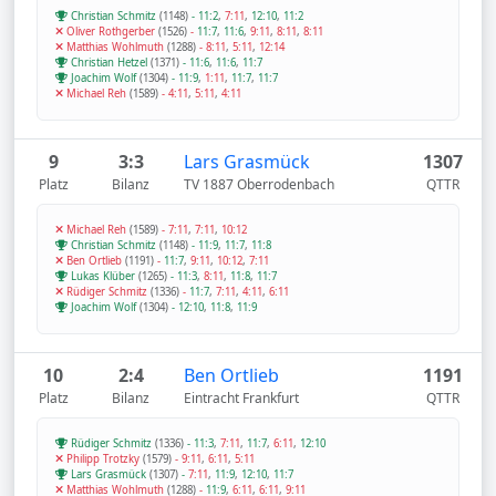
Christian Schmitz
(1148)
-
11:2
,
7:11
,
12:10
,
11:2
Oliver Rothgerber
(1526)
-
11:7
,
11:6
,
9:11
,
8:11
,
8:11
Matthias Wohlmuth
(1288)
-
8:11
,
5:11
,
12:14
Christian Hetzel
(1371)
-
11:6
,
11:6
,
11:7
Joachim Wolf
(1304)
-
11:9
,
1:11
,
11:7
,
11:7
Michael Reh
(1589)
-
4:11
,
5:11
,
4:11
9
3:3
Lars Grasmück
1307
Platz
Bilanz
TV 1887 Oberrodenbach
QTTR
Michael Reh
(1589)
-
7:11
,
7:11
,
10:12
Christian Schmitz
(1148)
-
11:9
,
11:7
,
11:8
Ben Ortlieb
(1191)
-
11:7
,
9:11
,
10:12
,
7:11
Lukas Klüber
(1265)
-
11:3
,
8:11
,
11:8
,
11:7
Rüdiger Schmitz
(1336)
-
11:7
,
7:11
,
4:11
,
6:11
Joachim Wolf
(1304)
-
12:10
,
11:8
,
11:9
10
2:4
Ben Ortlieb
1191
Platz
Bilanz
Eintracht Frankfurt
QTTR
Rüdiger Schmitz
(1336)
-
11:3
,
7:11
,
11:7
,
6:11
,
12:10
Philipp Trotzky
(1579)
-
9:11
,
6:11
,
5:11
Lars Grasmück
(1307)
-
7:11
,
11:9
,
12:10
,
11:7
Matthias Wohlmuth
(1288)
-
11:9
,
6:11
,
6:11
,
9:11