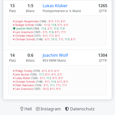
13
1:5
Lukas Klüber
1265
Platz
Bilanz
Postsportverein e. V. Mainz
QTTR
Jürgen Hergenröder
(1364)
-
9:11
,
7:11
,
8:11
Rüdiger Schmitz
(1336)
-
11:13
,
11:8
,
5:11
,
6:11
Joachim Wolf
(1304)
-
11:6
,
3:11
,
11:9
,
11:8
Lars Grasmück
(1307)
-
3:11
,
11:8
,
8:11
,
7:11
Christian Hetzel
(1371)
-
9:11
,
7:11
,
8:11
Christian Schmitz
(1148)
-
6:11
,
13:11
,
7:11
,
11:9
,
8:11
14
0:6
Joachim Wolf
1304
Platz
Bilanz
BSV KMW Mainz
QTTR
Philipp Trotzky
(1579)
-
6:11
,
6:11
,
6:11
Jens Bucher
(1295)
-
11:7
,
8:11
,
4:11
,
5:11
Lukas Klüber
(1265)
-
6:11
,
11:3
,
9:11
,
8:11
Christian Schmitz
(1148)
-
9:11
,
11:4
,
6:11
,
8:11
Peter Hatzmann
(1316)
-
9:11
,
11:1
,
7:11
,
7:11
Lars Grasmück
(1307)
-
10:12
,
8:11
,
9:11
Hell
Instagram
Datenschutz